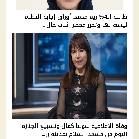
طالبة الـ4% ريم محمد: أوراق إجابة التظلم
ليست لها وتحرر محضر إثبات حال...
وفاة الإعلامية سونيا كمال وتشييع الجنازة
اليوم من مسجد السلام بمدينة ن...