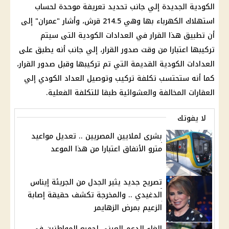
الكودية الجديدة إلي جانب تحديد تعريفة موحدة لحساب
استهلاك الكهرباء بها وهي 214.5 قرش، وأشار "
عمران"
إلى
أن تطبيق هذا القرار في العدادات الكودية التى سيتم
تركيبها اعتبارا من وقت صدور القرار، إلي جانب أنه يطبق على
العدادات الكودية القديمة التي تم تركيبها وقبل صدور القرار،
كما أنه ستحتسب تكلفة تركيب وتوصيل العداد الكودي إلي
العقارات المخالفة والعشوائية طبقا للتكلفة الفعلية.
لا يفوتك
بشرى لملايين المصريين .. تعديل مواعيد
مترو الأنفاق اعتبارا من هذا الموعد
تصريح جديد يثير الجدل من الجريئة إيناس
الدغيدي .. والمخرجة تكشف حقيقة إصابة
الزعيم بمرض الزهايمر
إلغاء الدعم العيني لجميع المواطنين في