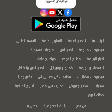
instagram
youtube
twitter
facebook
الرئيسية
الاخبار العامة
التقارير الخاصة
القسم الطبي
فيديوهات متنوعة
اخبار الفن
منوعات مسيحية
اخبار الرياضة
مطبخ الموقع
مواضيع عامة
الاقتصاد والبورصة
كمبيوتر وموبايل
اخبار الحق والضلال
فيديوهات فضائيات
مطبخ الاكل مع لى لى
تكنولوجيا
سيارات
اسعار وعروض
عقارات في مصر
الابراج الفلكية
حظك اليوم
من نحن
سياسة الخصوصية
اتصل بنا