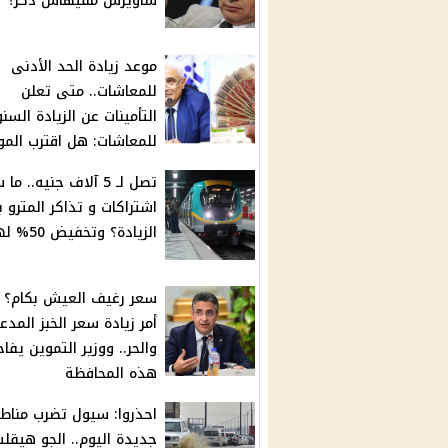
ساويرس مفيهاش ذكر؟
موعد زيادة الحد الأدنى
للمعاشات.. متى تعلن
التأمينات عن الزيادة السن
للمعاشات: هل اقترب المو
تصل لـ 5 آلاف جنيه.. ما
اشتراكات و تذاكر المترو 
الزيادة؟ وتخفيض 50% لهؤلاء
سعر رغيف العيش بكام؟
أمر زيادة سعر الخبز المدع
والحر.. ووزير التموين يفا
هذه المحافظة
احذروا: سيول تضرب مناط