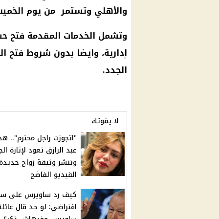
والأهلي وتستمر من يوم الخميس 1 أغسطس حتى يوم 15 اغسطس ال
وتشمل الخدمات المقدمة فتح
حس
إدارية، وايضا بدون شروط فتح
ال
الجدد.
لا يفوتك
"اتجوزت راجل محترم".. هد
عبد الرازق تعود لإثارة ال
وتنشر وثيقة زواج جديدة
الفيديو الفاضح
كيف رد ساويرس على سؤ
افتراضي: لو حد قال عائلة