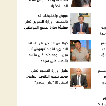
هيئة الدواء تحذر من هذه
المستحضرات
عروض وتخفيضات غدا
بالمحلات.. وزارة التموين تعلن
وية
مفاجأة سارة لجميع المواطنين
عد؟
 سعر
كواليس القبض على اسلام
بعد
البحيري: انتو متعرفوش أنا
مين؟.. ومفاجأة: كان متهم
بالنصب على سيدة
 حسم
عاجل: وزارة التعليم تعلن
م
موعد نتيجة الثانوية العامة..
جئ
انتظروها “بيان رسمي”
ق
جديدة اليوم.. الجو هيقلب بـ 9