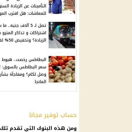
التأمينات عن الزيادة السن
للمعاشات: هل اقترب المو
تصل لـ 5 آلاف جنيه.. ما
اشتراكات و تذاكر المترو 
الزيادة؟ وتخفيض 50% لهؤلاء
البطاطس رخصت.. هبوط 
سعر البطاطس بالسوق: ال
وصل لكام؟ ومفاجأة بشأن
المانجا
حساب توفير مجانا
ومن هذه
البنوك
التي تقدم تلك