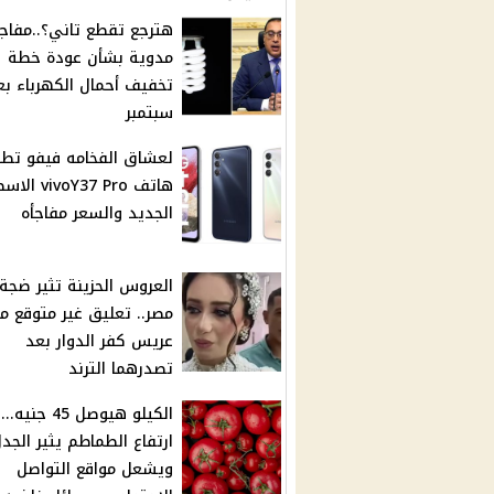
هترجع تقطع تاني؟..مفاجأ
مدوية بشأن عودة خطة
سبتمبر
لعشاق الفخامه فيفو تطر
هاتف voY37 Pro
الجديد والسعر مفاجأه
العروس الحزينة تثير ضجة
مصر.. تعليق غير متوقع م
عريس كفر الدوار بعد
تصدرهما الترند
الكيلو هيوصل 45 جنيه...
ارتفاع الطماطم يثير الجد
ويشعل مواقع التواصل