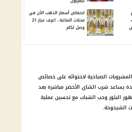
ليفربول
انخفاض أسعار الذهب الآن في
محلات الصاغة.. اعرف عيار 21
ن
وصل لكام
لمشروبات الصباحية لاحتوائه على خصائص
دة يساعد شرب الشاي الأخضر مباشرة بعد
هور البثور وحب الشباب مع تحسين عملية
ت الشيخوخة.