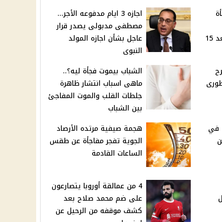
ة
اجازه 3 ايام مدفوعه الأجر...
مصطفى مدبولى يصدر قرار
تخفيف أحمال الكهرباء بعد 15
عاجل بشأن اجازه المولد
النبوى
ح
الشباب بيموت فجأة ليه؟..
vi الاسطورى
ماهى اسباب انتشار ظاهرة
جلطات القلب والموت المفاجئ
بين الشباب
 في
هجمة صيفية مرتده الأرصاد
ن
الجوية تفجر مفاجأة عن طقس
الساعات القادمة
4 من عمالقة أوروبا يتصارعون
ل
على ضم محمد صلاح بعد
كشف موقفه من الرحيل عن