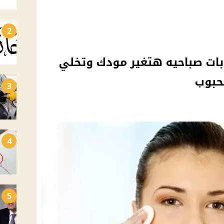
2
ات صباحيه هتغير مودك وتخلي
حبوب
3
4
5