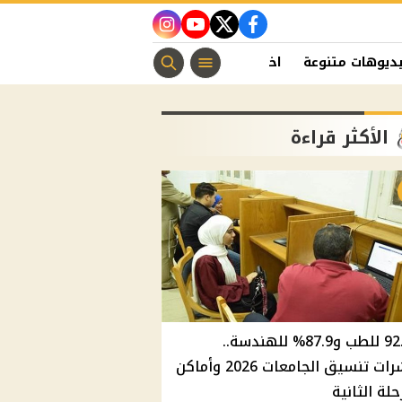
instagram
youtube
twitter
facebook
ديوهات متنوعة
اخبار الفن
منوعات مسيحية
اخبار الرياضة
الأكثر قراءة
92.8% للطب و87.9% للهندسة..
مؤشرات تنسيق الجامعات 2026 وأماكن
حلة الثانية