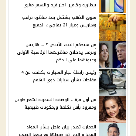
ببطاريه وكاميرا احترافيه والسعر مغرى
سوق الذهب يشتعل بعد مناظره ترامب
وهاريس وعيار 21 يفاجىء الجميع
من سيحكم البيت الأبيض ؟ ... هاريس
وترمب يدخلان مناظرتهما الرئاسية الأولى
وعيونهما على الحكم
رئيس رابطة تجار السيارات يكشف عن 4
مفاجآت بشأن سيارات ذوى الهمم
من أول مرة... الوصفة السحرية لشعر طويل
ومفرود بأقل تكلفة وبمكونات طبيعية
الجمارك تصدر بيان عاجل بشأن المواد
المخدره التى تم ضبطها مع سعد الصغير