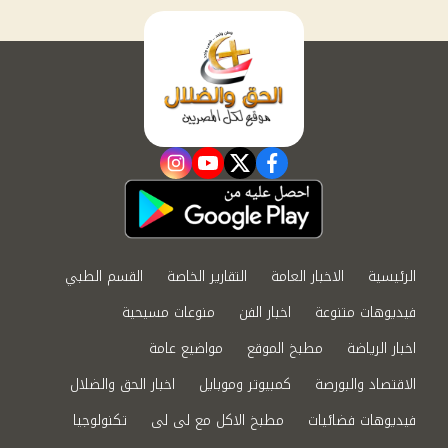
instagram
youtube
twitter
facebook
الرئيسية
الاخبار العامة
التقارير الخاصة
القسم الطبي
فيديوهات متنوعة
اخبار الفن
منوعات مسيحية
اخبار الرياضة
مطبخ الموقع
مواضيع عامة
الاقتصاد والبورصة
كمبيوتر وموبايل
اخبار الحق والضلال
فيديوهات فضائيات
مطبخ الاكل مع لى لى
تكنولوجيا