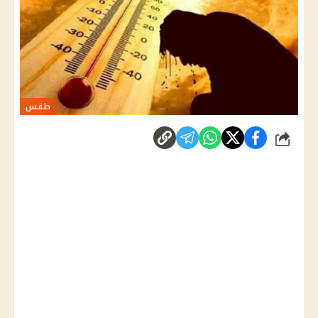
طقس
شارك