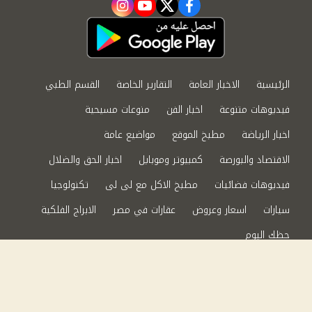
instagram
youtube
twitter
facebook
الرئيسية
الاخبار العامة
التقارير الخاصة
القسم الطبي
فيديوهات متنوعة
اخبار الفن
منوعات مسيحية
اخبار الرياضة
مطبخ الموقع
مواضيع عامة
الاقتصاد والبورصة
كمبيوتر وموبايل
اخبار الحق والضلال
فيديوهات فضائيات
مطبخ الاكل مع لى لى
تكنولوجيا
سيارات
اسعار وعروض
عقارات في مصر
الابراج الفلكية
حظك اليوم
من نحن
سياسة الخصوصية
اتصل بنا
©2024 الحق والضلال All Rights Reserved.
Powered by