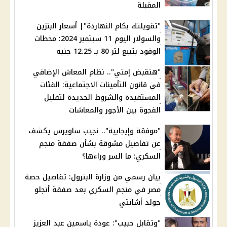
المقبلة
"تفويلتك بكام النهاردة"| أسعار البنزين
والسولار اليوم 11 سبتمبر 2024: محطات
الوقود بتبيع لتر 80 بـ 12.25 جنيه
"هتقبض إمتي".. نظام المعاش الإضافي
في قانون التأمينات الاجتماعية: الفئات
المستفيدة والشروط الجديدة لتقليل
الفجوة بين الأجور والمعاشات
"موفقة وإيجابية".. نجيب ساويرس يكشف
عن تفاصيل مشوقة بشأن صفقة منجم
السكري: ما السر وراءها؟
بيان رسمي من وزارة البترول: تفاصيل حصة
مصر في منجم السكري بعد صفقة أنجلو
جولد أشانتي
"وتقابل حبيب": عودة ياسمين عبد العزيز