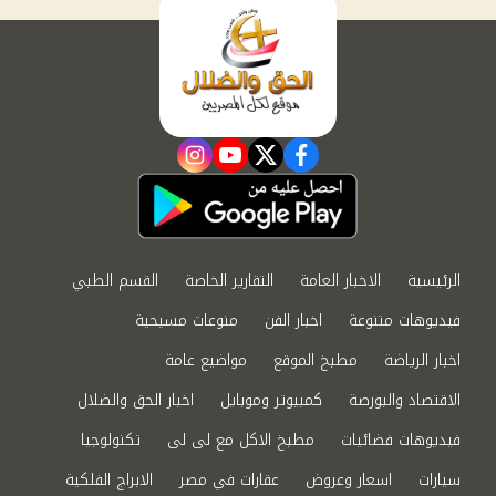
instagram
youtube
twitter
facebook
الرئيسية
الاخبار العامة
التقارير الخاصة
القسم الطبي
فيديوهات متنوعة
اخبار الفن
منوعات مسيحية
اخبار الرياضة
مطبخ الموقع
مواضيع عامة
الاقتصاد والبورصة
كمبيوتر وموبايل
اخبار الحق والضلال
فيديوهات فضائيات
مطبخ الاكل مع لى لى
تكنولوجيا
سيارات
اسعار وعروض
عقارات في مصر
الابراج الفلكية