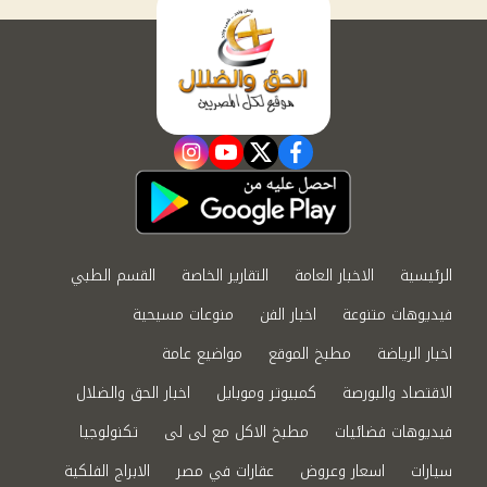
instagram
youtube
twitter
facebook
الرئيسية
الاخبار العامة
التقارير الخاصة
القسم الطبي
فيديوهات متنوعة
اخبار الفن
منوعات مسيحية
اخبار الرياضة
مطبخ الموقع
مواضيع عامة
الاقتصاد والبورصة
كمبيوتر وموبايل
اخبار الحق والضلال
فيديوهات فضائيات
مطبخ الاكل مع لى لى
تكنولوجيا
سيارات
اسعار وعروض
عقارات في مصر
الابراج الفلكية