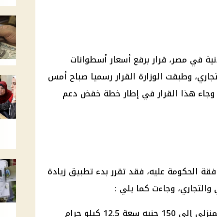
نية في مصر،
قرار
برفع
أسعار
أسطوانات
جاري، وطبقت الوزارة
القرار
رسميا
صباح أمس
القرار
في إطار خطة خفض
دعم
فقة
الحكومة
عليه، فقد تقرر بدء تطبيق زيادة
والتجاري، وجاءت كما يلي :
المنزلي إلى 150 جنيه سعة 12.5 كيلو جرام