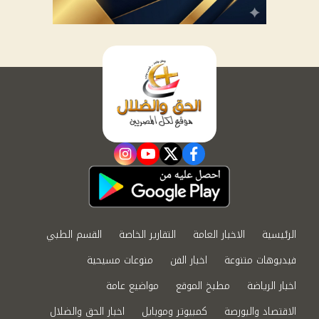
instagram
youtube
twitter
facebook
الرئيسية
الاخبار العامة
التقارير الخاصة
القسم الطبي
فيديوهات متنوعة
اخبار الفن
منوعات مسيحية
اخبار الرياضة
مطبخ الموقع
مواضيع عامة
الاقتصاد والبورصة
كمبيوتر وموبايل
اخبار الحق والضلال