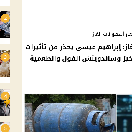
2
ار أسطوانات الغاز
از: إبراهيم عيسى يحذر من تأثيرات
لخبز وساندويتش الفول والطعمية
3
4
5