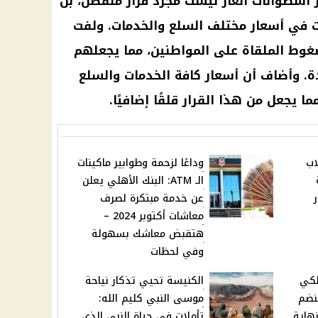
أسطوانات
الغاز
ليست مجرد
قرار
منفصل، بل
ت في
أسعار مختلف السلع
والخدمات. ولفت
وط الملقاة على المواطنين، مما يجعلهم
. وأضاف أن
أسعار
كافة الخدمات والسلع
مما يجعل من هذا
القرار
قلقًا إضافيًا.
اب
وداعًا لزحمة وطوابير ماكينات
الـ ATM: البنك الأهلي يعلن
عن خدمة مبتكرة لصرف
معاشات أكتوبر 2024 –
هتقبض معاشك بسهولة
وفي لحظات
لكي
الكنيسة تحيي تذكار نياحة
نضم
موسى النبي كليم الله:
نهاية
تأملات في حياة النبي الذي