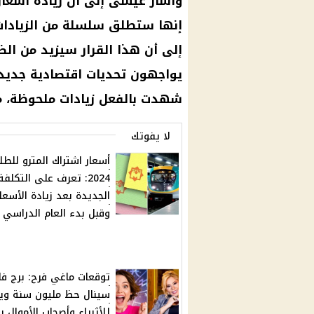
وأشار عيسى إلى أن
زيادة أسعار
إنها ستطلق سلسلة من الزيادا
إلى أن هذا
القرار
سيزيد من الضغ
يواجهون
تحديات اقتصادية
جديدة
شهدت بالفعل زيادات ملحوظة، 
لا يفوتك
أسعار اشتراك المترو للطل
2024: تعرف على التكلفة
الجديدة بعد زيادة الأسعار
وقبل بدء العام الدراسي
توقعات ماغي فرح: برج ف
سينال حظ مليون سنة وي
للأثرياء وأصحاب الأموال ب