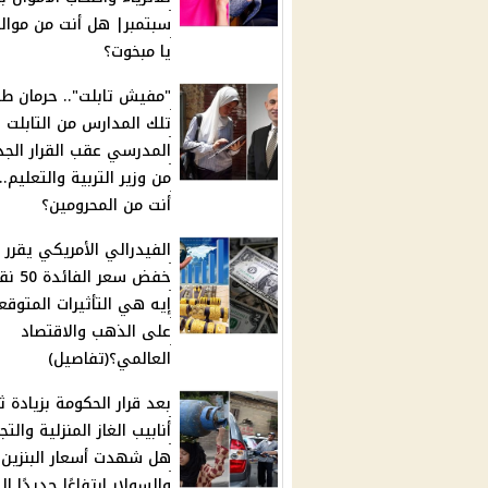
سبتمبر| هل أنت من موال
يا مبخوت؟
"مفيش تابلت".. حرمان طل
تلك المدارس من التابلت
المدرسي عقب القرار الجد
من وزير التربية والتعليم..
أنت من المحرومين؟
الفيدرالي الأمريكي يقرر
خفض سعر ال
إيه هي التأثيرات المتوقع
على الذهب والاقتصاد
العالمي؟(تفاصيل)
بعد قرار الحكومة بزيادة 
أنابيب الغاز المنزلية والتجا
هل شهدت أسعار البنزين
والسولار ارتفاعًا جديدًا ال