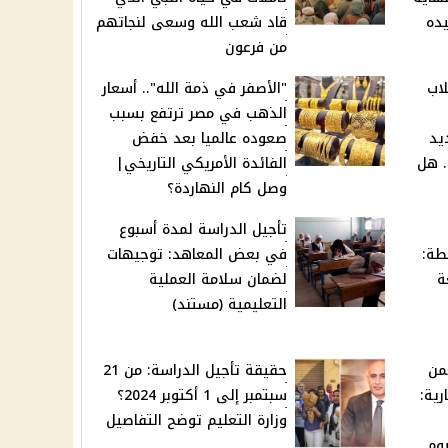
يده
قاد شعب الله وسعى لنجاتهم
من فرعون
اب
"الأصفر في ذمة الله".. أسعار
الذهب في مصر ترتفع بسبب
يد
صعوده عالميا بعد خفض
. هل
الفائدة الأمريكي التاريخي|
وصل كام النهاردة؟
تأجيل الدراسة لمدة أسبوع
فائدة 50 نقطة:
في بعض المعاهد: توجيهات
ة
لضمان سلامة العملية
التعليمية (مستند)
ثمن
حقيقة تأجيل الدراسة: من 21
رية:
سبتمبر إلى 1 أكتوبر 2024؟
وزارة التعليم توضح التفاصيل
يوم