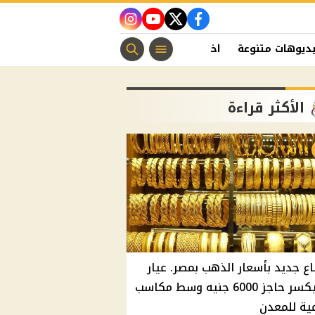
instagram
youtube
twitter
facebook
ديوهات متنوعة
اخبار الفن
منوعات مسيحية
اخبار الرياضة
الأكثر قراءة
اع جديد بأسعار الذهب بمصر. عيار
21 يكسر حاجز 6000 جنيه وسط مكاسب
ية للمعدن