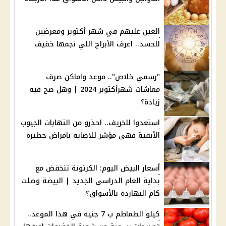
العين عليهم في شهر أكتوبر ومعرضين
للحسد.. اعرف الأبراج اللي نجمها خفيف
"رسمي خلاص".. موعد واماكن صرف
معاشات شهرأكتوبر 2024 | وهل صح فيه
زيادة؟
استعدوا للخريف.. احذرو من التهابات الجيوب
الأنفية فهى مؤشر للاصابه بامراض خطيره
أسعار البيض اليوم: الكرتونة تنخفض مع
بداية العام الدراسي الجديد | البيضة وصلت
كام النهاردة بالأسواق؟
كيلو الطماطم ب 7 جنيه في هذا الموعد..