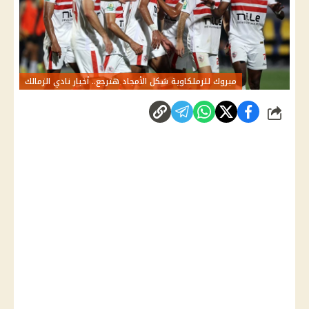
مبروك للزملكاوية شكل الأمجاد هترجع.. أخبار نادي الزمالك
شارك