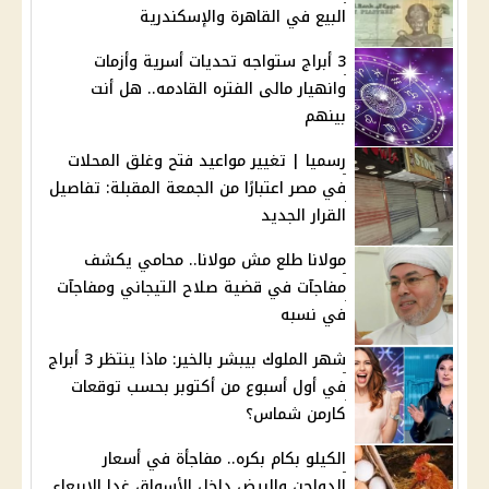
البيع في القاهرة والإسكندرية
3 أبراج ستواجه تحديات أسرية وأزمات
وانهيار مالى الفتره القادمه.. هل أنت
بينهم
رسميا | تغيير مواعيد فتح وغلق المحلات
في مصر اعتبارًا من الجمعة المقبلة: تفاصيل
القرار الجديد
مولانا طلع مش مولانا.. محامي يكشف
مفاجآت في قضية صلاح التيجاني ومفاجآت
في نسبه
شهر الملوك بيبشر بالخير: ماذا ينتظر 3 أبراج
في أول أسبوع من أكتوبر بحسب توقعات
كارمن شماس؟
الكيلو بكام بكره.. مفاجأة في أسعار
الدواجن والبيض داخل الأسواق غدا الاربعاء