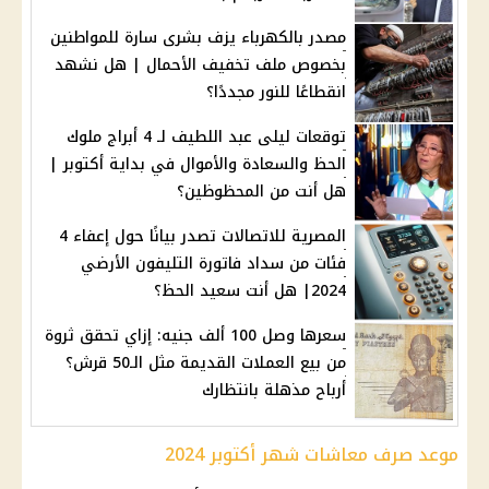
مصدر بالكهرباء يزف بشرى سارة للمواطنين
بخصوص ملف تخفيف الأحمال | هل نشهد
انقطاعًا للنور مجددًا؟
توقعات ليلى عبد اللطيف لـ 4 أبراج ملوك
الحظ والسعادة والأموال في بداية أكتوبر |
هل أنت من المحظوظين؟
المصرية للاتصالات تصدر بيانًا حول إعفاء 4
فئات من سداد فاتورة التليفون الأرضي
2024| هل أنت سعيد الحظ؟
سعرها وصل 100 ألف جنيه: إزاي تحقق ثروة
من بيع العملات القديمة مثل الـ50 قرش؟
أرباح مذهلة بانتظارك
موعد صرف معاشات شهر أكتوبر 2024