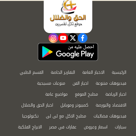
instagram
youtube
twitter
facebook
الرئيسية
الاخبار العامة
التقارير الخاصة
القسم الطبي
فيديوهات متنوعة
اخبار الفن
منوعات مسيحية
اخبار الرياضة
مطبخ الموقع
مواضيع عامة
الاقتصاد والبورصة
كمبيوتر وموبايل
اخبار الحق والضلال
فيديوهات فضائيات
مطبخ الاكل مع لى لى
تكنولوجيا
سيارات
اسعار وعروض
عقارات في مصر
الابراج الفلكية