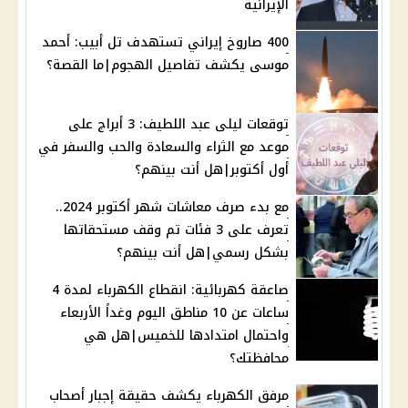
الإيرانية
400 صاروخ إيراني تستهدف تل أبيب: أحمد
موسى يكشف تفاصيل الهجوم|ما القصة؟
توقعات ليلى عبد اللطيف: 3 أبراج على
موعد مع الثراء والسعادة والحب والسفر في
أول أكتوبر|هل أنت بينهم؟
مع بدء صرف معاشات شهر أكتوبر 2024..
تعرف على 3 فئات تم وقف مستحقاتها
بشكل رسمي|هل أنت بينهم؟
صاعقة كهربائية: انقطاع الكهرباء لمدة 4
ساعات عن 10 مناطق اليوم وغداً الأربعاء
واحتمال امتدادها للخميس|هل هي
محافظتك؟
مرفق الكهرباء يكشف حقيقة إجبار أصحاب