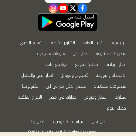
instagram
youtube
twitter
facebook
الرئيسية
الاخبار العامة
التقارير الخاصة
القسم الطبي
فيديوهات متنوعة
اخبار الفن
منوعات مسيحية
اخبار الرياضة
مطبخ الموقع
مواضيع عامة
الاقتصاد والبورصة
كمبيوتر وموبايل
اخبار الحق والضلال
فيديوهات فضائيات
مطبخ الاكل مع لى لى
تكنولوجيا
سيارات
اسعار وعروض
عقارات في مصر
الابراج الفلكية
حظك اليوم
من نحن
سياسة الخصوصية
اتصل بنا
©2024 الحق والضلال All Rights Reserved.