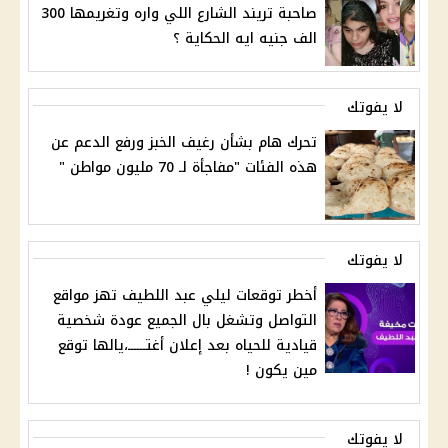
صاحبة تريند الشارع اللي واره وتغريمها 300
الف جنيه ايه الحكاية ؟
لا يفوتك
تحرك هام بشأن رغيف الخبز ورفع الدعم عن
هذه الفئات "مفاجأة لـ 70 مليون مواطن "
لا يفوتك
أخطر توقعات ليلي عبد اللطيف تهز مواقع
التواصل وتشغل بال الجميع عودة شخصية
قيادية للحياه بعد إعلان أغتــــــ،يالها توقع
مين يكون !
لا يفوتك