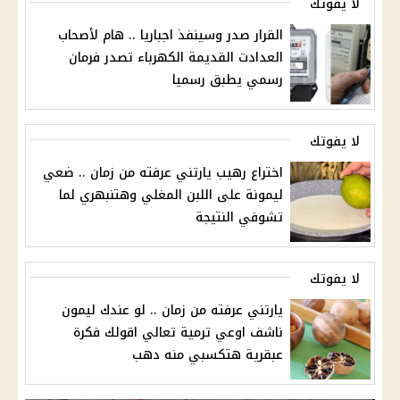
لا يفوتك
القرار صدر وسينفذ اجباريا .. هام لأصحاب
العدادت القديمة الكهرباء تصدر فرمان
رسمي يطبق رسميا
لا يفوتك
اختراع رهيب يارتني عرفته من زمان .. ضعي
ليمونة على اللبن المغلي وهتنبهري لما
تشوفي النتيجة
لا يفوتك
يارتني عرفته من زمان .. لو عندك ليمون
ناشف اوعي ترمية تعالي اقولك فكرة
عبقرية هتكسبي منه دهب