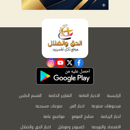
instagram
youtube
twitter
facebook
الرئيسية
الاخبار العامة
التقارير الخاصة
القسم الطبي
فيديوهات متنوعة
اخبار الفن
منوعات مسيحية
اخبار الرياضة
مطبخ الموقع
مواضيع عامة
الاقتصاد والبورصة
كمبيوتر وموبايل
اخبار الحق والضلال