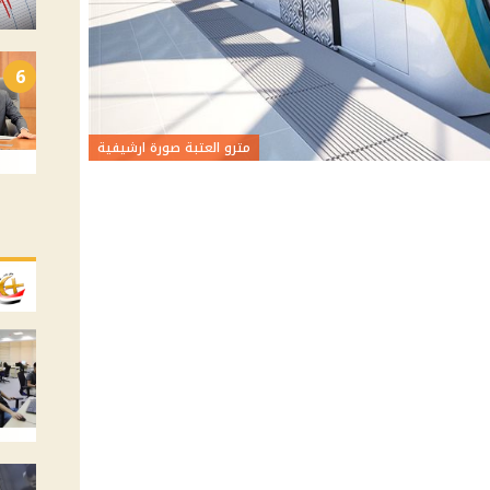
6
مترو العتبة صورة ارشيفية