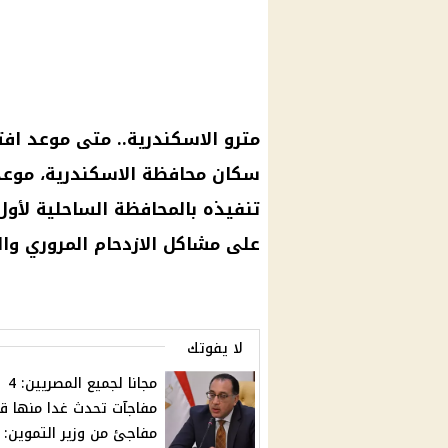
مترو الاسكندرية
.. متى
موعد
افت
سكان
محافظة
الاسكندرية
،
موعد
تنفيذه بالمحافظة الساحلية لأول
على مشاكل الازدحام المروري وال
لا يفوتك
مجانا لجميع المصريين: 4
مفاجآت تحدث غدا منها قر
مفاجئ من وزير التموين: