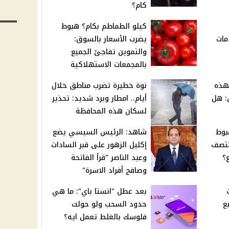
كام؟
كيلو الطماطم بكام؟ هبوط
مات
يضرب الأسعار بالسوق:
والتموين تفاجئ الجميع
بالمجمعات الاستهلاكية
هذه
نوة خطيرة تضرب مناطق خلال
: هل
أيام.. امطار وبرد شديد: تحذير
لسكان هذه المحافظة
لهبوط
شاهد: الرئيس السيسي يضع
نتصف
إكليل الزهور على قبر السادات
؟
وعبد الناصر "قرأ الفاتحة
وصافح أفراد الاسرة"
بعد عطل "انستا باي": ما هي
ع
حدود السحب ولو حولت
فلوسك بالغلط تعمل ايه؟