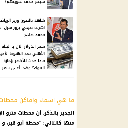
سيتم حذف تموينهم؟
شاهد بالصور: وزير الرياض
اشرف صبحي يزور منزل اس
محمد صلاح
سعر الدولار الان بـ البنك
الأهلي بعد الهبوط الأخير
ماذا حدث للأخضر بإجازة
البنوك؟ وهذا أعلى سعر
ما هي اسماء واماكن محطات 
الجدير بالذكر، أن محطات
مترو ال
منها كالتالي: "محطة أبو قير،