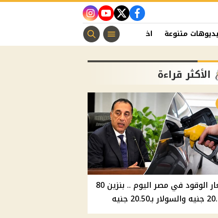
instagram
youtube
twitter
facebook
ديوهات متنوعة
اخبار الفن
منوعات مسيحية
اخبار الرياضة
الأكثر قراءة
أسعار الوقود في مصر اليوم .. بنزين 80