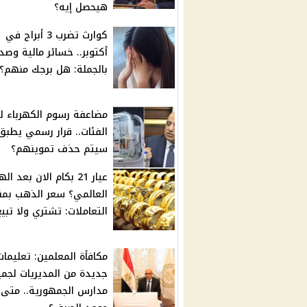
هيحصل إيه؟
كوارث تضرب 3 أبراج في
أكتوبر.. خسائر مالية وصد
بالجملة: هل برجك منهم؟
مضاعفة رسوم الكهرباء ل
الفئات.. قرار رسمي يطبق
سيتم حذف تموينهم؟
عيار 21 بكام الان بعد ا
العالمي؟ سعر الذهب بم
التعاملات: تشتري ولا تبيع
مكافأة المعلمين: تعليمات
جديدة من المديريات لجمي
مدارس الجمهورية.. متى