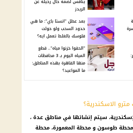
ينافس لضمه حال رحيله عن
الريدز
ة
بعد عطل "انستا باي": ما هي
رة
حدود السحب ولو حولت
فلوسك بالغلط تعمل ايه؟
"الحقوا خزنوا مياه".. قطع
:
المياه اليوم بـ 3 محافظات
منها القاهرة بهذه المناطق:
ما المواعيد؟
مترو الاسكندرية؟
إسكندرية
، سيتم إنشائها في مناطق عدة ،
 و محطة طوسون و محطة المعمورة، محطة