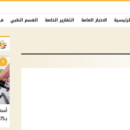
لرئيسية
الاخبار العامة
التقارير الخاصة
القسم الطبي
في
1
بـ20.75 جنيه والسولار بـ20.50 جنيه