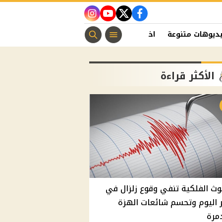
instagram
youtube
twitter
facebook
ديوهات متنوعة
اخبار الفن
منوعات مسيحية
اخبار الرياضة
الأكثر قراءة
وث الفلكية تنفي وقوع زلزال في
اليوم وتحسم شائعات الهزة
مرة