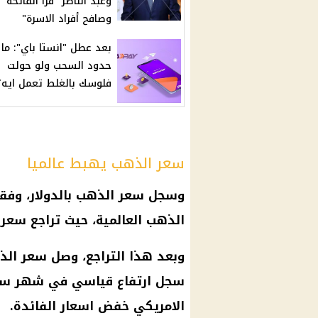
وعبد الناصر "قرأ الفاتحة
وصافح أفراد الاسرة"
بعد عطل "انستا باي": ما
حدود السحب ولو حولت
فلوسك بالغلط تعمل ايه؟
سعر الذهب يهبط عالميا
الذهب العالمية، حيث تراجع سعر الذهب ب
سجل ارتفاع قياسي في شهر سبتمب
الامريكي خفض اسعار الفائدة.