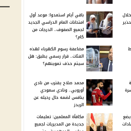
لال
باقي أيام استعدوا: موعد أول
حذير
امتحانات العام الدراسي الجديد
لجميع الصفوف.. الدرجات من
كام؟
ط
مضاعفة رسوم الكهرباء لهذه
الفئات.. قرار رسمي يطبق: هل
سيتم حذف تموينهم؟
ة
محمد صلاح يقترب من نادي
رة
أوروبي.. ونادي سعودي
ينافس لضمه حال رحيله عن
الريدز
يضع
مكافأة المعلمين: تعليمات
ادات
جديدة من المديريات لجميع