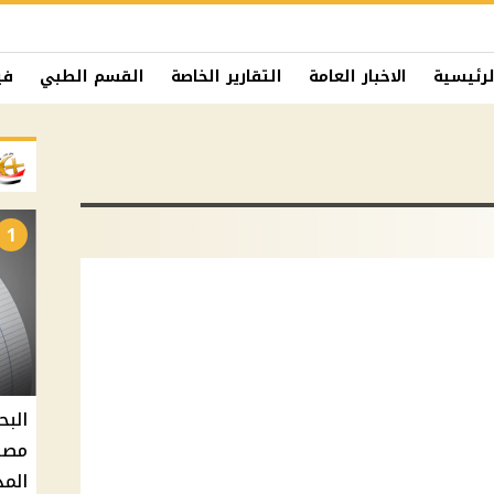
لرئيسية
الاخبار العامة
التقارير الخاصة
القسم الطبي
في
1
البح
مصر 
المد