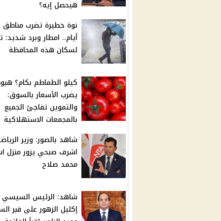
هيحصل إيه؟
نوة خطيرة تضرب مناطق خ
أيام.. امطار وبرد شديد: ت
لسكان هذه المحافظة
كيلو الطماطم بكام؟ هبو
يضرب الأسعار بالسوق:
والتموين تفاجئ الجميع
بالمجمعات الاستهلاكية
شاهد بالصور: وزير الرياض
اشرف صبحي يزور منزل اس
محمد صلاح
شاهد: الرئيس السيسي 
إكليل الزهور على قبر الس