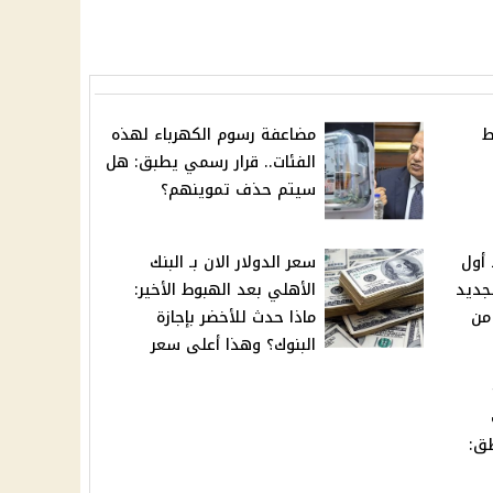
ط
مضاعفة رسوم الكهرباء لهذه
الفئات.. قرار رسمي يطبق: هل
سيتم حذف تموينهم؟
 أول
سعر الدولار الان بـ البنك
لجديد
الأهلي بعد الهبوط الأخير:
من
ماذا حدث للأخضر بإجازة
البنوك؟ وهذا أعلى سعر
طق: