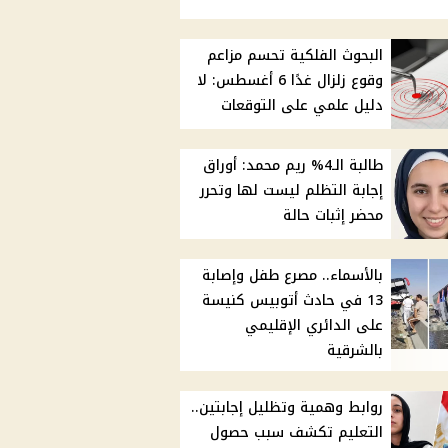
البحوث الفلكية تحسم مزاعم
وقوع زلزال غدًا 6 أغسطس: لا
دليل علمي على التوقعات
طالبة الـ4% ريم محمد: أوراق
إجابة التظلم ليست لها وتحرر
محضر إثبات حالة
بالأسماء.. مصرع طفل وإصابة
13 في حادث أتوبيس كنيسة
على الدائري الإقليمي
بالشرقية
روابط وهمية وتظليل إجابتين..
التعليم تكشف سبب حصول