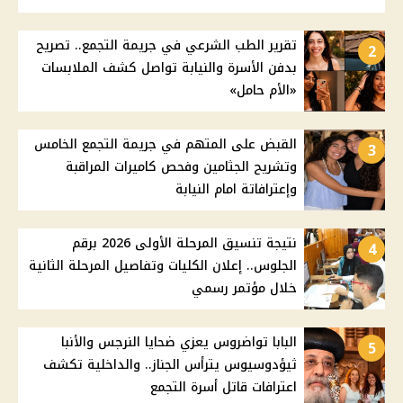
تقرير الطب الشرعي في جريمة التجمع.. تصريح
2
بدفن الأسرة والنيابة تواصل كشف الملابسات
«الأم حامل»
القبض على المتهم في جريمة التجمع الخامس
3
وتشريح الجثامين وفحص كاميرات المراقبة
وإعترافاتة امام النيابة
نتيجة تنسيق المرحلة الأولى 2026 برقم
4
الجلوس.. إعلان الكليات وتفاصيل المرحلة الثانية
خلال مؤتمر رسمي
البابا تواضروس يعزي ضحايا النرجس والأنبا
5
ثيؤدوسيوس يترأس الجناز.. والداخلية تكشف
اعترافات قاتل أسرة التجمع