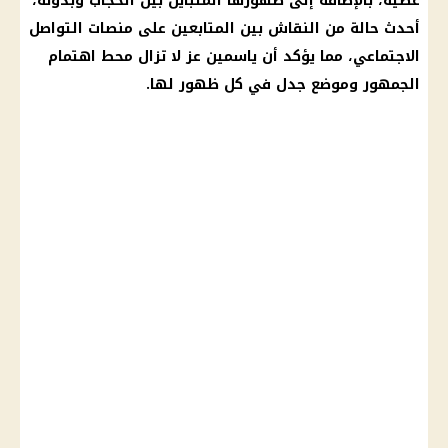
عطية
، بالإضافة إلى ظهورها المتباين بين الحجاب وبدونه،
أحدث حالة من النقاش بين المتابعين على منصات
التواصل
الاجتماعي
، مما يؤكد أن
ياسمين عز
لا تزال محط اهتمام
الجمهور وموضع جدل في كل ظهور لها.