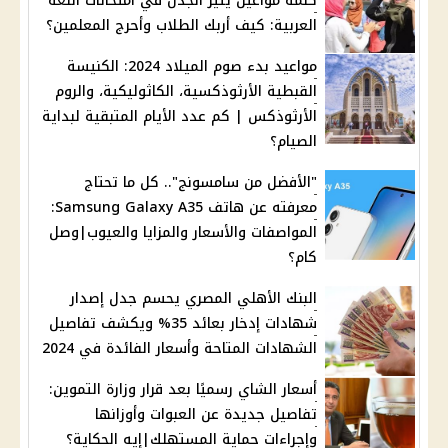
كلمة مواعين يثير الجدل في امتحانات اللغة
العربية: كيف أربك الطلاب وأحرج المعلمين؟
مواعيد بدء صوم الميلاد 2024: الكنيسة
القبطية الأرثوذكسية، الكاثوليكية، والروم
الأرثوذكس | كم عدد الأيام المتبقية لبداية
الصيام؟
"الأفضل من سامسونج".. كل ما تحتاج
معرفته عن هاتف Samsung Galaxy A35:
المواصفات والأسعار والمزايا والعيوب|وصل
كام؟
البنك الأهلي المصري يحسم جدل إصدار
شهادات إدخار بعائد 35% ويكشف تفاصيل
الشهادات المتاحة وأسعار الفائدة في 2024
أسعار الشاي رسميًا بعد قرار وزارة التموين:
تفاصيل جديدة عن العبوات وأوزانها
وإجراءات حماية المستهلك|إيه الحكاية؟