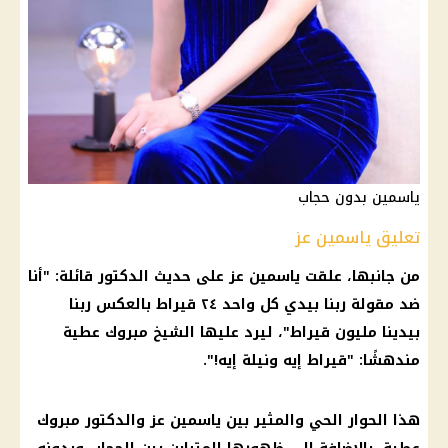
ياسمين بدون حجاب
تعليق ياسمين عز
من جانبها، علقت
ياسمين عز
على حديث الدكتور قائلة: "أنا
ضد مقولة ربنا بيدي كل واحد ٢٤ قيراط بالعكس ربنا
بيدينا مليون قيراط"، ليرد عليها الشيخ
مبروك عطية
مندهشًا: "قيراط إيه ونيلة إيه!".
هذا الحوار الحي والمثير بين
ياسمين عز
والدكتور
مبروك