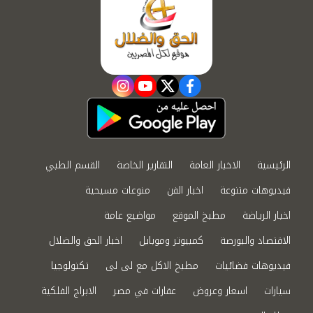
instagram
youtube
twitter
facebook
الرئيسية
الاخبار العامة
التقارير الخاصة
القسم الطبي
فيديوهات متنوعة
اخبار الفن
منوعات مسيحية
اخبار الرياضة
مطبخ الموقع
مواضيع عامة
الاقتصاد والبورصة
كمبيوتر وموبايل
اخبار الحق والضلال
فيديوهات فضائيات
مطبخ الاكل مع لى لى
تكنولوجيا
سيارات
اسعار وعروض
عقارات في مصر
الابراج الفلكية