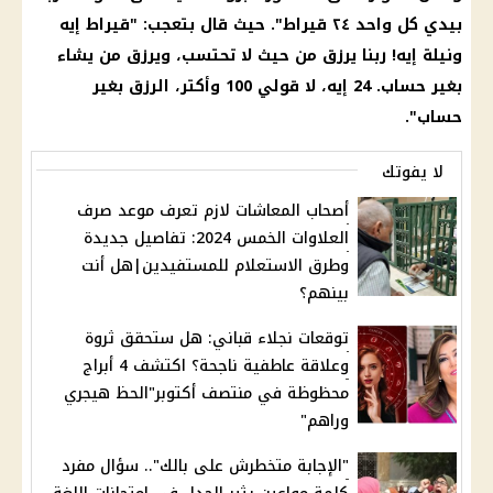
بيدي كل واحد ٢٤ قيراط". حيث قال بتعجب: "قيراط إيه
ونيلة إيه! ربنا يرزق من حيث لا تحتسب، ويرزق من يشاء
بغير
حساب
. 24 إيه، لا قولي 100 وأكتر، الرزق بغير
حساب
".
لا يفوتك
أصحاب المعاشات لازم تعرف موعد صرف
العلاوات الخمس 2024: تفاصيل جديدة
وطرق الاستعلام للمستفيدين|هل أنت
بينهم؟
توقعات نجلاء قباني: هل ستحقق ثروة
وعلاقة عاطفية ناجحة؟ اكتشف 4 أبراج
محظوظة في منتصف أكتوبر"الحظ هيجري
وراهم"
"الإجابة متخطرش على بالك".. سؤال مفرد