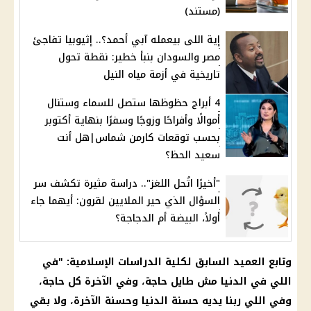
(مستند)
إية اللى بيعمله آبي أحمد؟.. إثيوبيا تفاجئ
مصر والسودان بنبأ خطير: نقطة تحول
تاريخية في أزمة مياه النيل
4 أبراج حظوظها ستصل للسماء وستنال
أموالًا وأفراحًا وزوجًا وسفرًا بنهاية أكتوبر
بحسب توقعات كارمن شماس|هل أنت
سعيد الحظ؟
"أخيرًا اتُحل اللغز".. دراسة مثيرة تكشف سر
السؤال الذي حير الملايين لقرون: أيهما جاء
أولاً، البيضة أم الدجاجة؟
وتابع العميد السابق لكلية الدراسات الإسلامية: "في
اللي في الدنيا مش طايل حاجة، وفي الآخرة كل حاجة،
وفي اللي ربنا يديه حسنة الدنيا وحسنة الآخرة، ولا بقي