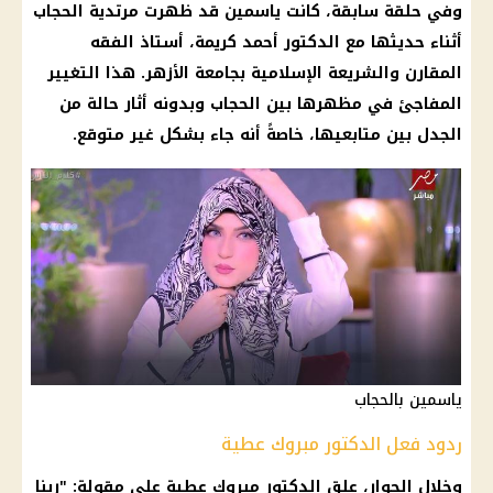
وفي حلقة سابقة، كانت ياسمين قد ظهرت مرتدية
الحجاب
أثناء حديثها مع الدكتور أحمد كريمة، أستاذ الفقه
المقارن والشريعة الإسلامية بجامعة
الأزهر
. هذا التغيير
المفاجئ في مظهرها بين
الحجاب
وبدونه أثار حالة من
الجدل بين متابعيها، خاصةً أنه جاء بشكل غير متوقع.
ياسمين بالحجاب
ردود فعل الدكتور مبروك عطية
وخلال الحوار، علق الدكتور
مبروك عطية
على مقولة: "ربنا