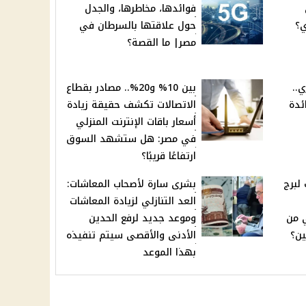
فوائدها، مخاطرها، والجدل
ي؟
حول علاقتها بالسرطان في
مصر| ما القصة؟
ي..
بين 10% و20%.. مصادر بقطاع
ئدة
الاتصالات تكشف حقيقة زيادة
أسعار باقات الإنترنت المنزلي
في مصر: هل ستشهد السوق
ارتفاعًا قريبًا؟
لبرج
بشرى سارة لأصحاب المعاشات:
العد التنازلي لزيادة المعاشات
 من
وموعد جديد لرفع الحدين
ين؟
الأدنى والأقصى سيتم تنفيذه
بهذا الموعد