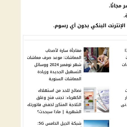
مجانًا.
.
الإنترنت البنكي بدون أي رسوم.
ا
مفاجأة سارة لأصحاب
المعاشات: موعد صرف معاشات
ات
شهر نوفمبر 2024 ووسائل
التسهيل الجديدة وزيادة
المعاشات السنوية
ت
نصائح للحد من استهلاك
رار
الكهرباء: تجنب فتح وغلق
دنى
الثلاجة المتكرر لخفض فاتورتك
الشهرية | ماذا سيحدث؟
شبكة الجيل الخامس 5G: