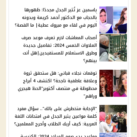
ياسمين عز تُثير الجدل مجددًا: ظهورها
بالحجاب مع الدكتور أحمد كريمة وبدونه
اليوم في لقاء مع مبروك عطية| ما القصة؟
أصحاب المعاشات لازم تعرف موعد صرف
العلاوات الخمس 2024: تفاصيل جديدة
وطرق الاستعلام للمستفيدين|هل أنت
بينهم؟
توقعات نجلاء قباني: هل ستحقق ثروة
وعلاقة عاطفية ناجحة؟ اكتشف 4 أبراج
محظوظة في منتصف أكتوبر"الحظ هيجري
وراهم"
"الإجابة متخطرش على بالك".. سؤال مفرد
كلمة مواعين يثير الجدل في امتحانات اللغة
العربية: كيف أربك الطلاب وأحرج المعلمين؟
مواعيد بدء صوم الميلاد 2024: الكنيسة