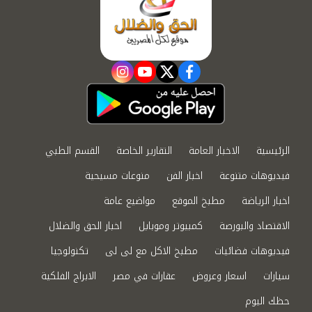
instagram
youtube
twitter
facebook
الرئيسية
الاخبار العامة
التقارير الخاصة
القسم الطبي
فيديوهات متنوعة
اخبار الفن
منوعات مسيحية
اخبار الرياضة
مطبخ الموقع
مواضيع عامة
الاقتصاد والبورصة
كمبيوتر وموبايل
اخبار الحق والضلال
فيديوهات فضائيات
مطبخ الاكل مع لى لى
تكنولوجيا
سيارات
اسعار وعروض
عقارات في مصر
الابراج الفلكية
حظك اليوم