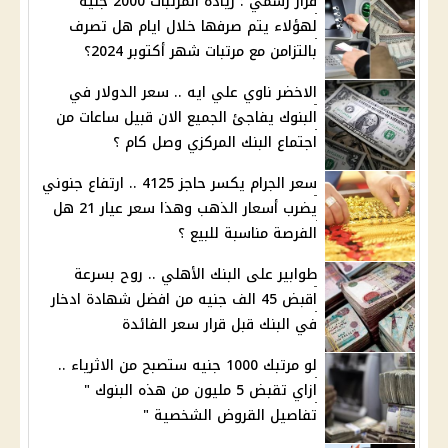
قرار رسمي : زيادة المرتبات 2000 جنيه
لهؤلاء يتم صرفها خلال ايام هل تصرف
بالتزامن مع مرتبات شهر أكتوبر 2024؟
الاخضر ناوي علي ايه .. سعر الدولار في
البنوك يفاجئ الجميع الان قبيل ساعات من
اجتماع البنك المركزي وصل كام ؟
سعر الجرام يكسر حاجز 4125 .. ارتفاع جنوني
يضرب أسعار الذهب وهذا سعر عيار 21 هل
الفرصة مناسبة للبيع ؟
طوابير على البنك الأهلي .. روح بسرعة
اقبض 45 الف جنيه من افضل شهادة ادخار
في البنك قبل قرار سعر الفائدة
لو مرتبك 1000 جنيه ستصبح من الاثرياء ..
ازاي تقبض 5 مليون من هذه البنوك "
تفاصيل القروض الشخصية "