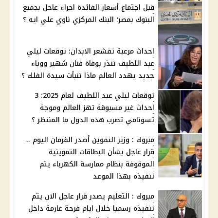
قبل اجتماع أسعار الفائدة اجراء عاجل بجميع
البنوك بمصر؛ البنك المركزي ناوي علي ايه ؟
احداث مرعبة تقشعر الابدان: توقعات ليلي
عبد اللطيف تنذر بوفاة فنان شهير ووباء
جديد يهدد العالم ماذا تنبأت سيدة الفلك ؟
توقعات ليلي عبد اللطيف لعام 2025؛ 3
احداث غير مسبوقة تهز العالم وموجة
تسونامي تضرب هذه الدول ما المنتظر ؟
مبروك : وزير التموين أصدر الفرمان اليوم ..
قرار عاجل بشأن البطاقات التموينية
الموقوفة بنظام ممارسة الكهرباء يتم
تنفيذه بهذا الموعد
مبروك : التعليم يصدر قرار عاجل الان يتم
تنفيذه رسميا خلال ايام فرحة عارمة داخل