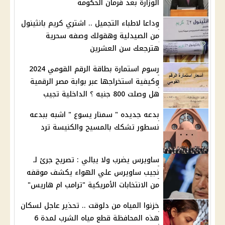
الوزارة بعد فرمان الحكومة
وداعا لاطباء التجميل .. اشتري كريم بانثينول
من الصيدلية وهقولك وصفه سحرية
هترجعك سن العشرين
رسوم استمارة بطاقة الرقم القومي 2024
وكيفية استخراجها عبر بوابة مصر الرقمية
هل وصلت 800 جنيه ؟ الداخلية تجيب
بدعه جديده " سمنار يسوع " اشبه ببدعه
نسطور تشكك بالمسيح والكنيسة ترد
ساويرس يضرب ولا يبالي : تصريح جرئ لـ
نجيب ساويرس علي الهواء يكشف موقفه
من الانتخابات الأمريكية "ترامب ام هاريس"
خزنوا المياه من دلوقت .. تحذير عاجل لسكان
هذه المحافظة قطع مياه الشرب لمدة 6