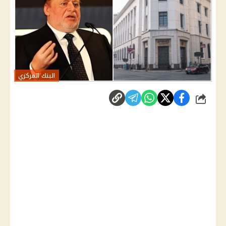
البنك المركزي
شارك