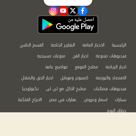
instagram
youtube
twitter
facebook
الرئيسية
الاخبار العامة
التقارير الخاصة
القسم الطبي
فيديوهات متنوعة
اخبار الفن
منوعات مسيحية
اخبار الرياضة
مطبخ الموقع
مواضيع عامة
الاقتصاد والبورصة
كمبيوتر وموبايل
اخبار الحق والضلال
فيديوهات فضائيات
مطبخ الاكل مع لى لى
تكنولوجيا
سيارات
اسعار وعروض
عقارات في مصر
الابراج الفلكية
حظك اليوم
من نحن
سياسة الخصوصية
اتصل بنا
©2024 الحق والضلال All Rights Reserved.