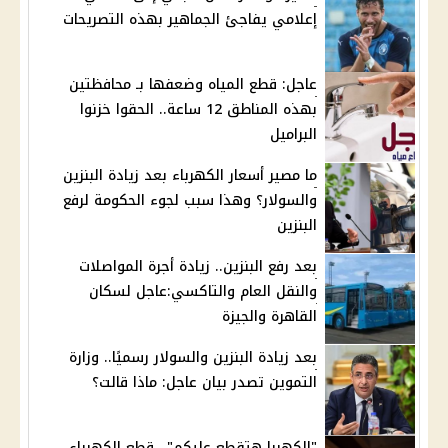
إعلامي يفاجئ الجماهير بهذه التصريحات
عاجل: قطع المياه وضعفها بـ محافظتين
بهذه المناطق 12 ساعة.. الحقوا خزنوا
البراميل
ما مصير أسعار الكهرباء بعد زيادة البنزين
والسولار؟ وهذا سبب لجوء الحكومة لرفع
البنزين
بعد رفع البنزين.. زيادة أجرة المواصلات
والنقل العام والتاكسي:عاجل لسكان
القاهرة والجيزة
بعد زيادة البنزين والسولار رسميًا.. وزارة
التموين تصدر بيان عاجل: ماذا قالت؟
"الكهربا هتقطع عليكم".. قطع الكهرباء