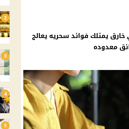
2
خارق يمتلك فوائد سحريه يعالج
ئق معدوده
3
4
5