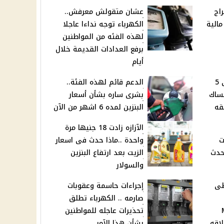
 .. مواليد 5 أبراج
عشان متقولش معرفش..
مالية
الكهرباء توجه نداءا عاجلا
لهذه الفئه من المواطنين
برفع العدادات القديمة خلال
أيام
مش هتحتاج ادويه.. أقوى 5
الدعم قائم لهذه الفئة..
مساك
بشرى ساره بشأن أسعار
البنزين لمده 6 اشهر من الآن
الآزازه زادت 18 جنيها مرة
ت
واحدة ..ماذا حدث فى اسعار
حدث
الزيت بعد ارتفاع البنزين
والسولار
طى
إجراءات حاسمة وعقوبات
صارمه .. الكهرباء تطلق
M
تحذيرات عاجله للمواطنين
طلاقه
بشأن هذا الآمر