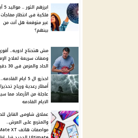
ابرزهم الثور
فلكية فى انتظار مفاجآت 
غير متوقعة هل أنت من
بينهم؟
وصفات سريعة لعلاج الإ
الحاد والمزمن فى 30 دقيقه
احذرو ال 5 ايام القادمه..
أمطار رعدية ورياح تحذيرا
عاجلة من الأرصاد مما سي
الايام القادمه
عملاق شاومى القابل لل
والمتربع على العرش..
مواصفات هاتف ate XT
Ultimate الجديد قبل ا