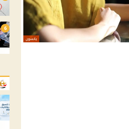
6
يانسون