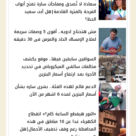
سعادة لا تُصدق ومفاجآت سارة تفتح أبواب
الفرحة بالفترة القادمة|هل أنت سعيد
الحظ؟
مش هتحتاج ادويه.. أقوى 5 وصفات سريعة
لعلاج الإمساك الحاد والمزمن فى 30 دقيقه
السواقين سايقين فيها.. موقع يكشف
مخالفات سائقي الميكروباص في تحديد
الأجرة بعد ارتفاع أسعار البنزين
الدعم قائم لهذه الفئة.. بشرى ساره بشأن
أسعار البنزين لمده 6 اشهر من الآن
«النور هيقطع الساعة كام؟» انقطاع
الكهرباء غدا عن 10 مناطق في هذه
المحافظة رغم وقف تخفيف الأحمال|هل