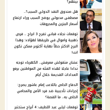
بينهم؟
هل صندوق النقد الدولي السبب؟..
مصطفى مدبولي يوضح السبب وراء ارتفاع
أسعار البنزين والمحروقات
توقعات نجلاء قباني تفرح 3 ابراج .. فرص
ذهبية واموال في طريقها لهؤلاء؛ وهذا
البرج الاكثر حظاّ نهاية أكتوبر ممكن تكون
انت!
عشان متقولش معرفش.. الكهرباء توجه
نداءا عاجلا لهذه الفئه من المواطنين برفع
العدادات القديمة خلال أيام
الدفاع الخاص باللاعب إمام عاشور يصرح:
إجراءات تأديبية ضد فرد الأمن والمحامي
الخاص به.. ما القصة؟
توقعات ليلى عبد اللطيف: 4 أبراج ستختبر