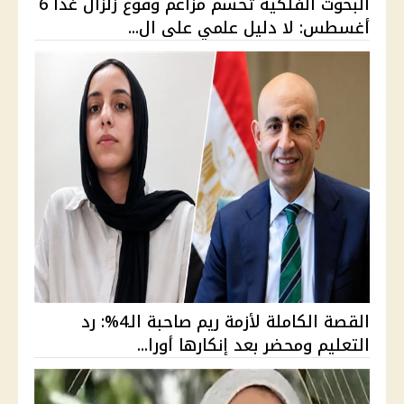
البحوث الفلكية تحسم مزاعم وقوع زلزال غدًا 6
أغسطس: لا دليل علمي على ال...
القصة الكاملة لأزمة ريم صاحبة الـ4%: رد
التعليم ومحضر بعد إنكارها أورا...