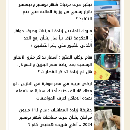
تبكير صرف مرتبات شهر نوفمبر وديسمبر
بقرار رسمي من وزارة المالية متي يتم
التنفيذ ؟
مبروك للملايين زيادة المرتبات وصرف حوافز
.. الحكومة تزف نبأ سار بشأن رفع الحد
الأدنى للأجور متي يتم التطبيق ؟
هام لركاب المترو : أسعار تذاكر مترو الأنفاق
الرسمية بعد زيادة سعر البنزين والسولار ..
هل تم زيادة تذاكر القطارات ؟
ارخص عربية في مصر موفرة في البنزين : لو
معاك 48 الف جنيه أمتلك سيارة مستعمله
بهذه الاماكن اعرف المواصفات
حقيقة زيادة المعاشات : هام لـ11 مليون
مواطن بشأن صرف معاشات شهر نوفمبر
2024 .. أعلي شريحة هتقبض كام ؟