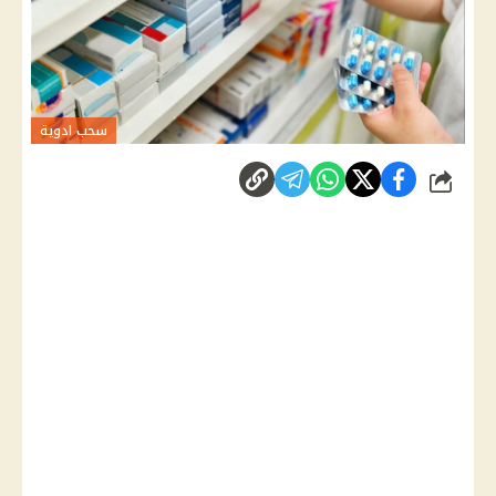
سحب ادوية
شارك