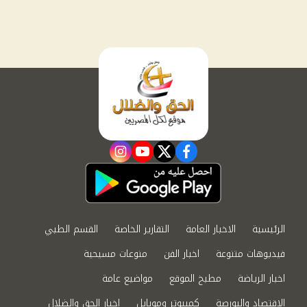
instagram
youtube
twitter
facebook
الرئيسية
الاخبار العامة
التقارير الخاصة
القسم الطبي
فيديوهات متنوعة
اخبار الفن
منوعات مسيحية
اخبار الرياضة
مطبخ الموقع
مواضيع عامة
الاقتصاد والبورصة
كمبيوتر وموبايل
اخبار الحق والضلال