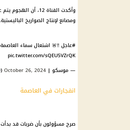
وأكدت القناة 12، أن
ومصانع لإنتاج الصواريخ الباليستية.
#عاجل
‼️🚨 اشتعال سماء العاصمة 
pic.twitter.com/sQEU5VZrQK
— موسكو | 🇷🇺 MOSCOW NEWS (@M0SC0W0)
October 26, 2024
انفجارات في العاصمة
صرح مسؤولون بأن ضربات قد بدأت ع