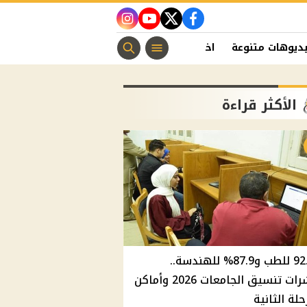
instagram
youtube
twitter
facebook
ديوهات متنوعة
اخبار الفن
منوعات مسيحية
اخبار الرياضة
الأكثر قراءة
92.8% للطب و87.9% للهندسة..
مؤشرات تنسيق الجامعات 2026 وأماكن
حلة الثانية