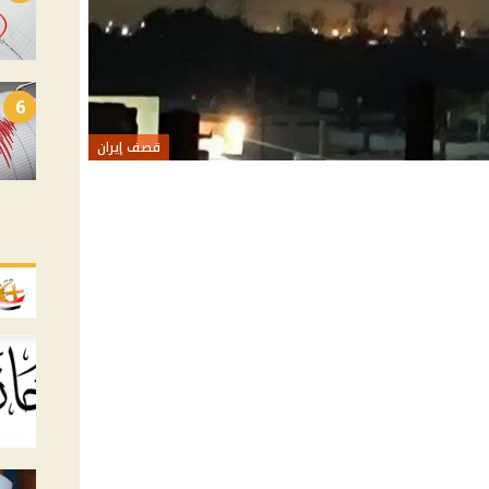
6
قصف إيران