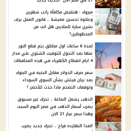
21 في مصر الان "تحديث جديد"
مبروك : هتقبض مكافأة راتب شهرين
وعلاوة تحسين معيشة .. قانون العمل يزف
بشري سارة للملايين هل انت من
المحظوظين؟
لمدة 6 ساعات اول مناطق يتم قطع النور
عنها بعد التحول للتوقيت الشتوي علي مدار
4 ايام انقطاع الكهرباء في هذه المحافظات
سعر صرف الدولار مقابل الجنيه في البنوك
بعد بيان فيتش بشأن السوق السوداء
وتوقعات التضخم ماذا حدث للأخضر ؟
الدهب يشعل الصاغة .. تحرك غير مسبوق
يضرب أسعار الذهب في مصر اليوم السبت
وهذا سعر عيار 21 الان
الغدا النهارده فراخ .. تحرك جديد يضرب