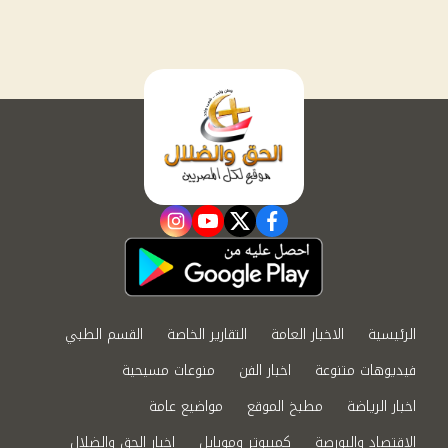
instagram
youtube
twitter
facebook
الرئيسية
الاخبار العامة
التقارير الخاصة
القسم الطبي
فيديوهات متنوعة
اخبار الفن
منوعات مسيحية
اخبار الرياضة
مطبخ الموقع
مواضيع عامة
الاقتصاد والبورصة
كمبيوتر وموبايل
اخبار الحق والضلال