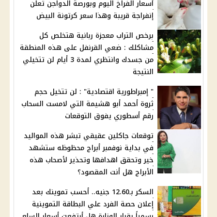
أسعار الفراخ اليوم وبورصة الدواجن تعلن
إنفراجة قريبة وهذا سعر كرتونة البيض
برخص التراب معجزة ربانية هتخلص كل
مشاكلك : ضعي القرنفل على هذه المنطقة
من جسدك وانتظري لمدة 3 أيام لن تتخيلي
النتيجة
" إمبراطورية اقتصادية" : لن تتخيل حجم
ثروة أحمد أبو هشيمة التي لامست السحاب
رقم أسطوري يفوق التوقعات
توقعات جاكلين عقيقي تبشر هذه المواليد
في بداية نوفمبر أبراج محظوظه ستشهد
خير وتحقق اهدافها وتحذير لأصحاب هذه
الأبراج هل أنت المقصود؟
السكر بـ12.60 جنيه.. أحسب تموينك بعد
إعلان حصة الفرد علي البطاقة التموينية
رسمياً بقرار الوزارة هل أرتفعت أسعار السلع