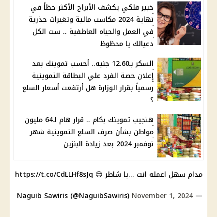
خبير فلكي يكشف الأبراج الأكثر حظاً في
نهاية 2024 مكاسب مالية وتغيرات جذرية
في العمل والحياه العاطفية .. ست الكل
دعيالك يا محظوظ
السكر بـ12.60 جنيه.. أحسب تموينك بعد
إعلان حصة الفرد علي البطاقة التموينية
رسمياً بقرار الوزارة هل أرتفعت أسعار السلع
؟
هتجيب تموينك بكام .. قرار هام لـ64 مليون
مواطن بشأن صرف السلع التموينية شهر
نوفمبر 2024 بعد زيادة البنزين
مدام سهل اعمله انت ...يا شاطر 😊
https://t.co/CdLLHf8sJq
November 1, 2024
— Naguib Sawiris (@NaguibSawiris)