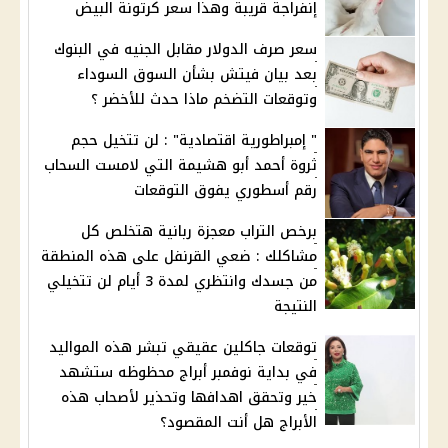
إنفراجة قريبة وهذا سعر كرتونة البيض
سعر صرف الدولار مقابل الجنيه في البنوك
بعد بيان فيتش بشأن السوق السوداء
وتوقعات التضخم ماذا حدث للأخضر ؟
" إمبراطورية اقتصادية" : لن تتخيل حجم
ثروة أحمد أبو هشيمة التي لامست السحاب
رقم أسطوري يفوق التوقعات
برخص التراب معجزة ربانية هتخلص كل
مشاكلك : ضعي القرنفل على هذه المنطقة
من جسدك وانتظري لمدة 3 أيام لن تتخيلي
النتيجة
توقعات جاكلين عقيقي تبشر هذه المواليد
في بداية نوفمبر أبراج محظوظه ستشهد
خير وتحقق اهدافها وتحذير لأصحاب هذه
الأبراج هل أنت المقصود؟