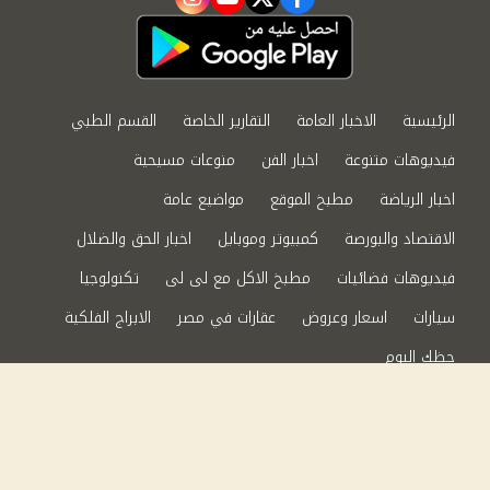
instagram
youtube
twitter
facebook
الرئيسية
الاخبار العامة
التقارير الخاصة
القسم الطبي
فيديوهات متنوعة
اخبار الفن
منوعات مسيحية
اخبار الرياضة
مطبخ الموقع
مواضيع عامة
الاقتصاد والبورصة
كمبيوتر وموبايل
اخبار الحق والضلال
فيديوهات فضائيات
مطبخ الاكل مع لى لى
تكنولوجيا
سيارات
اسعار وعروض
عقارات في مصر
الابراج الفلكية
حظك اليوم
من نحن
سياسة الخصوصية
اتصل بنا
©2024 الحق والضلال All Rights Reserved.
Powered by