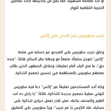
أو أحد معالمه الشهيرة، مما يعزز من جاذبيتها كأحد تفاصيل
التجربة الثقافية للزوار.
نجيب ساويرس يثبر الجدل علي إكس
وعلق نجيب ساويرس على الفيديو عبر حسابه في منصة
"إكس" (تويتر سابقاً)، متفقاً مع وجهة نظر السائح قائلاً: "عنده
حق"، ما فتح الباب أمام تعليقات وتفاعل الجمهور، الذين طالب
بعضهم ساويرس بالمساهمة في تحسين تصميم التذكرة.
وجّه أحد المستخدمين تعليقاً عبر "إكس" دعا فيه ساويرس
لتولي عملية تصميم جديدة للتذكرة، قائلاً: "يا راجل ده انت
الهرم والمتحف بتاعك، مش قادر تعمل ديزاين لتذكرة على
حسابك، فك الكيس يا عم نجيب". وردّ ساويرس على التعليق