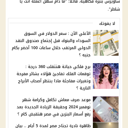
ساويرس بنبرة فكاهية، قائلاً: "ما دام سهل اعمله انت يا
شاطر".
لا يفوتك
الأعلي الأن : سعر الدولار في السوق
السوداء والبنوك قبل إجتماع صندوق النقد
الدولي المرتقب خلال ساعات 100 أخضر بكام
جنيه ؟
برج فلكي حياتة هتتقلب 360 درجة :
توقعات الفلك تفاجئ هؤلاء بشائر مفرحة
وتغيرات مفاجئة ماذا ينتظر أصحاب الأبراج
النارية ؟
موعد صرف معاش تكافل وكرامة شهر
نوفمبر 2024 وحقيقة الزيادة الجديدة بعد
رفع أسعار البنزين في مصر هتقبض كام ؟
ظاهرة نادرة تجتاح مصر لمدة 5 أيام .. بيان