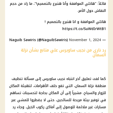
قائلاً: "هاتلي الموافقة وأنا هتبرع بالتصميم!"، ما زاد من حجم
النقاش حول الأمر.
هاتلي الموافقة و انا هتبرع بالتصميم !
https://t.co/SuWdIrWtB1
November 1, 2024
— Naguib Sawiris (@NaguibSawiris)
رد ناري من نجيب ساويرس علي متابع بشأن نزلة
السمان
كما لفت تعليق آخر انتباه نجيب ساويرس إلى مسألة تنظيف
منطقة نزلة السمان، التي تقع خلف الأهرامات، لتهيئة المكان
للزوار والسياح، مشيراً إلى أن المكان بحاجة لتحسينات تساهم
في توفير بيئة مريحة للسائحين، حتى لا يضطروا للمشي عبر
مسارات غير ملائمة للوصول إلى أماكن ركوب الخيل. وجاء رد