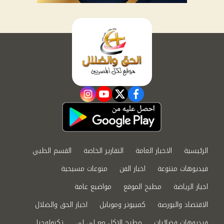
instagram
youtube
twitter
facebook
الرئيسية
الاخبار العامة
التقارير الخاصة
القسم الطبي
فيديوهات متنوعة
اخبار الفن
منوعات مسيحية
اخبار الرياضة
مطبخ الموقع
مواضيع عامة
الاقتصاد والبورصة
كمبيوتر وموبايل
اخبار الحق والضلال
فيديوهات فضائيات
مطبخ الاكل مع لى لى
تكنولوجيا