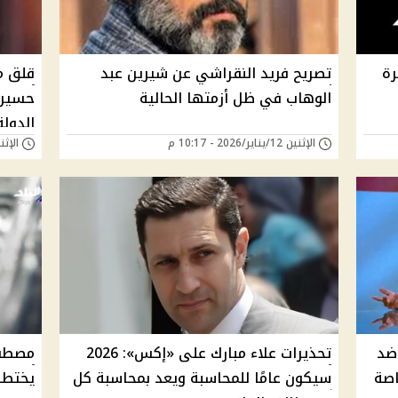
رة
تصريح فريد النقراشي عن شيرين عبد
قلق مت
الوهاب في ظل أزمتها الحالية
حسين 
الدولة
الإثنين 12/يناير/2026 - 10:17 م
الإثنين 12/يناير/26
ضد
تحذيرات علاء مبارك على «إكس»: 2026
مصطفى
اصة
سيكون عامًا للمحاسبة ويعد بمحاسبة كل
يختطف 3 مصريين في مالي 