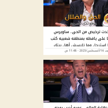
خدت ترخيص من الحى.. ساويرس
ا على يافطه بمنطقه شعبيه كتب
 استرجل وما تلبسش أهل بيتك
2 - 11:48 ص
نهاية العالم .. عمرو أديب يوجه