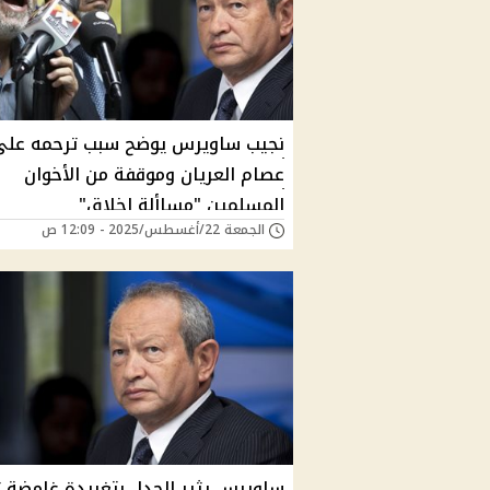
نجيب ساويرس يوضح سبب ترحمه على
عصام العريان وموقفة من الأخوان
المسلمين "مساألة اخلاق"
الجمعة 22/أغسطس/2025 - 12:09 ص
ساويرس يثير الجدل بتغريدة غامضة تزا