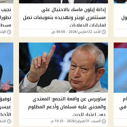
إدانة إيلون ماسك بالاحتيال على
نجيب 
ول
مستثمري تويتر وتهديده بتعويضات تصل
تطورات
لمليارات الدولارات
وسط ت
الأحد 22/مارس/2026 - 06:00 ص
الإثنين 02/مارس/026
م
ساويرس عن واقعة التجمع: المعتدي
توفيق
 في
والمجني عليه مسلمان وأدعم المظلوم
عيسي 
دون اعتبار للدين
الأخبا
السبت 21/فبراير/2026 - 10:25 م
الجمعة 13/فبراير/6