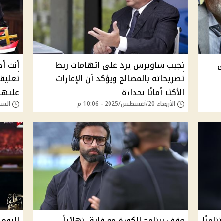
نجيب ساويرس يرد على اتهامات ربط
أنت أ
تصريحاته بالمصالح ويؤكد أن الإمارات
تعليق
الأكثر أمانًا بجدارة
عليها
الأربعاء 20/أغسطس/2025 - 10:06 م
السبت 16/أغسطس/025
محزق
منًا
وقف برنامج الكورة مع فايق نهائياً ..
اليوم 