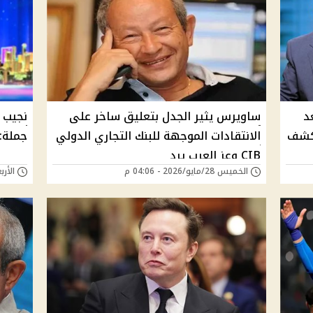
د
ساويرس يثير الجدل بتعليق ساخر على
نجيب 
يكشف
الانتقادات الموجهة للبنك التجاري الدولي
جملة:
CIB وعز العرب يرد
الخميس 28/مايو/2026 - 04:06 م
الأربعاء 13/مايو/6