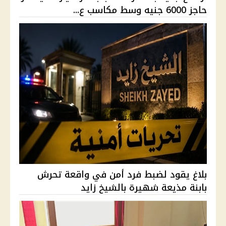
حاجز 6000 جنيه وسط مكاسب ع...
بلاغ يقود لضبط فرد أمن في واقعة تحرش
بابنة مذيعة شهيرة بالشيخ زايد