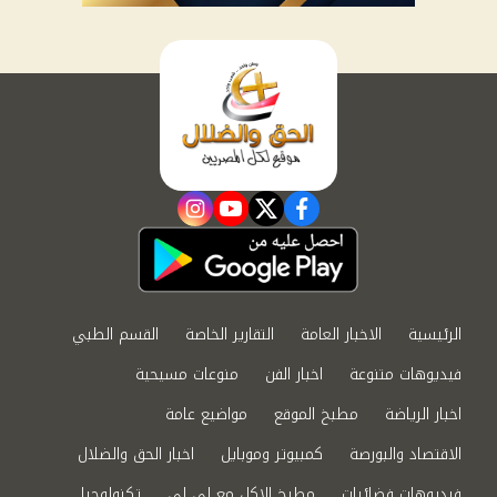
instagram
youtube
twitter
facebook
الرئيسية
الاخبار العامة
التقارير الخاصة
القسم الطبي
فيديوهات متنوعة
اخبار الفن
منوعات مسيحية
اخبار الرياضة
مطبخ الموقع
مواضيع عامة
الاقتصاد والبورصة
كمبيوتر وموبايل
اخبار الحق والضلال
فيديوهات فضائيات
مطبخ الاكل مع لى لى
تكنولوجيا