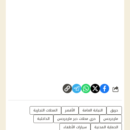
شارك
حريق
النيابة العامة
الأقصر
المحلات التجارية
مارجرجس
حري محلات دير مارجرجس
الداخلية
الحماية المدنية
سيارات الأطفاء