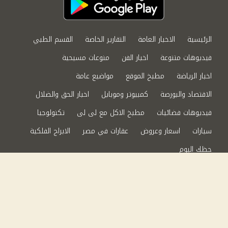
الرئيسية
الاخبار العامة
التقارير الخاصة
القسم الطبي
فيديوهات متنوعة
اخبار الفن
منوعات مسيحية
اخبار الرياضة
مطبخ الموقع
مواضيع عامة
الاقتصاد والبورصة
كمبيوتر وموبايل
اخبار الحق والضلال
فيديوهات فضائيات
مطبخ الاكل مع لى لى
تكنولوجيا
سيارات
اسعار وعروض
عقارات في مصر
الابراج الفلكية
حظك اليوم
من نحن
سياسة الخصوصية
اتصل بنا
©2024 الحق والضلال All Rights Reserved.
Powered by