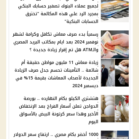
لجميع عملاء البنوك تصفير حسابك البنكي
بمجرد الرد علي هذه المكالمة "تخترق
الحسابات البنكية"
رسمياً بدء صرف معاش تكافل وكرامة لشهر
نوفمبر 2024 بعد ايام بمكاتب البريد المصري
والـATM هل تم إقرار زيادة جديدة ؟
زيادة معاش 11 مليون مواطن حقيقة أم
شائعة .. التأمينات تحسم جدل صرف الزيادة
الجديدة لأصحاب المعاشات بقيمة 15% في
ديسمبر 2024
هتشتري الكيلو بكام النهارده .. بورصة
الدواجن تعلن أسعار الفراخ بعد الإنخفاض
الأخير وهذا سعر كرتونة البيض بالأسواق
اليوم
1000 أخضر بكام مصري .. ارتفاع سعر الدولار