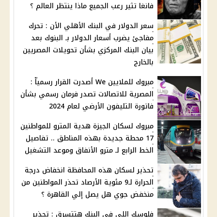
فانغا تثير رعب الجميع ماذا ينتظر العالم ؟
سعر الدولار في البنك الأهلي الأن : تحرك
مفاجئ يضرب أسعار الدولار بـ البنوك بعد
بيان البنك المركزي بشأن تحويلات المصريين
بالخارج
مبروك للملايين We أصدرت القرار رسمياّ :
المصرية للاتصالات تصدر فرمان رسمي بشأن
فاتورة التليفون الأرضي لعام 2024
مبروك لسكان الجيزة هدية المترو للمواطنين
17 محطة جديدة بهذه المناطق .. تفاصيل
الخط الرابع لـ مترو الأنفاق وموعد التشغيل
تحذير لسكان هذه المحافظة انخفاض درجة
الحرارة لـ9 مئوية الأرصاد تحذر المواطنين من
منخفض جوي هل يصل إلي القاهرة ؟
فلوسك اللي في البنك هتتسرق : تحذير