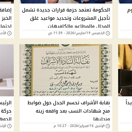
يوم
الحكومة تعتمد حزمة قرارات جديدة تشمل
إضافة
تأجيل المشروعات وتحديد مواعيد غلق
الخبز
المحال والمطاعم والكافيهات
اجتما
الخميس 19/مارس/2026 - 11:39 ص
الأحد 15/مارس/2026 - 
داً
نقابة الأشراف تحسم الجدل حول ضوابط
الرئي
منح شهادات النسب بعد واقعه زينه
حركة 
ونجليها
الجوهر
الإثنين 16/فبراير/2026 - 10:27 م
الإثنين 16/فبراير/26