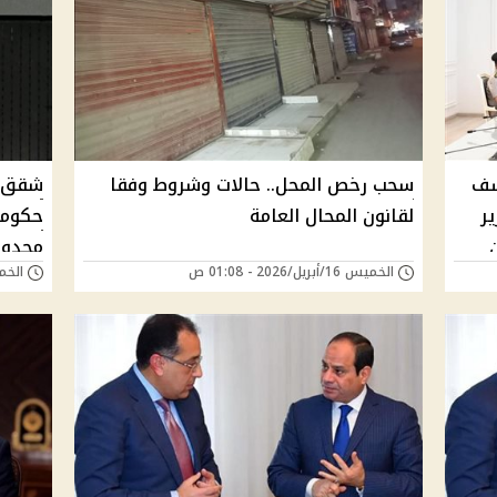
شف
سحب رخص المحل.. حالات وشروط وفقا
شقق ب
ر
لقانون المحال العامة
حكومي
محدود
الخميس 16/أبريل/2026 - 01:08 ص
الخميس 02/أبريل