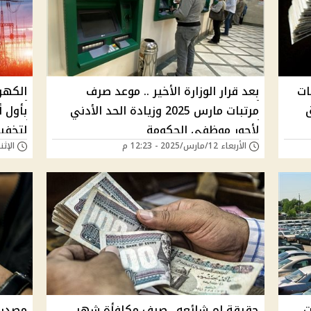
ات
بعد قرار الوزارة الأخير .. موعد صرف
الكهر
ق
مرتبات مارس 2025 وزيادة الحد الأدني
لأجور موظفي الحكومة
لتخفي
الأربعاء 12/مارس/2025 - 12:23 م
الإثنين 03/مارس/025
ت
حقيقة ام شائعه.. صرف مكافأة شهر
مصدر 