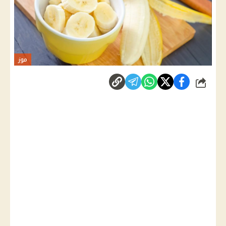
موز
شارك