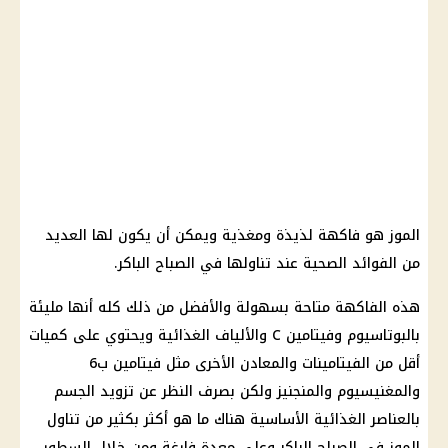
الموز هو فاكهة لذيذة ومغذية ويمكن أن يكون لها العديد
من الفوائد الصحية عند تناولها في الصباح الباكر.
هذه الفاكهة متاحة بسهولة والأفضل من ذلك كله أنها مليئة
بالبوتاسيوم وفيتامين C والألياف الغذائية ويحتوي على كميات
أقل من الفيتامينات والمعادن الأخرى مثل فيتامين ب6
والمغنيسيوم والمنجنيز ولكن بصرف النظر عن تزويد الجسم
بالعناصر الغذائية الأساسية هناك ما هو أكثر بكثير من تناول
الموز في الصباح الباكر وعلى معدة فارغة ومن خلال السطور