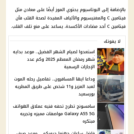
بالإضافة إلى البوتاسيوم يحتوي الموز أيضًا على معادن مثل
فيتامين C والمغنيسيوم والألياف المفيدة لصحة القلب فأن
فيتامين C أحد مضادات الأكسدة، يساعد على منع تلف القلب.
لا يفوتك
استعدوا لصيام الشهر الفضيل.. موعد بدايه
شهر رمضان المعظم 2025 وكم عدد
الإجازات الرسمية
وداعا ايها المسافرون.. تفاصيل رحله الموت
لعبد العزيز و11 شخص على طريق المطريه
بورسعيد
سامسونج تطرح تحفه فنيه عملاق الهواتف
Galaxy A55 5G مواصفات مميزه وتجربه
مبتكره
فاضل ساعات جهزوا جيوبكم .. موعد صرف