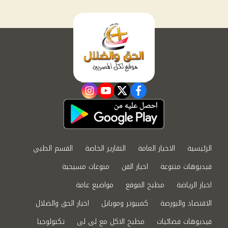
instagram
youtube
twitter
facebook
الرئيسية
الاخبار العامة
التقارير الخاصة
القسم الطبي
فيديوهات متنوعة
اخبار الفن
منوعات مسيحية
اخبار الرياضة
مطبخ الموقع
مواضيع عامة
الاقتصاد والبورصة
كمبيوتر وموبايل
اخبار الحق والضلال
فيديوهات فضائيات
مطبخ الاكل مع لى لى
تكنولوجيا