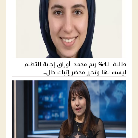
طالبة الـ4% ريم محمد: أوراق إجابة التظلم
ليست لها وتحرر محضر إثبات حال...