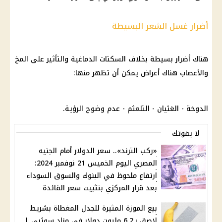
أضرار غسل الشعر البسيطة
هناك أضرار بسيطة بخلاف السكتات الدماغية والتأثير على المخ
والأعصاب هناك أعراض يمكن أن تظهر منها:
الدوخة - الغثيان - التلعثم - عدم وضوح الرؤية.
لا يفوتك
«ركب الترند».. سعر الدولار أمام الجنيه
المصري اليوم الخميس 21 نوفمبر 2024:
ارتفاع ملحوظ في البنوك والسوق السوداء
بعد قرار المركزي بتثبيت سعر الفائدة
بيع الموزة المثيرة للجدل المغطاة بشريط
لاصق بـ6.2 مليون دولار في مزاد سوثبي |