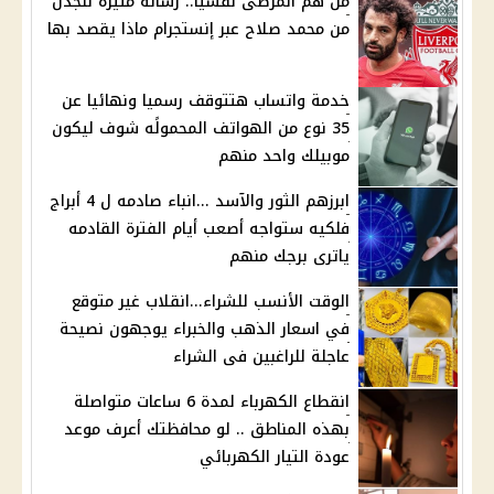
من هم المرضى نفسيا.. رساله مثيره للجدل
من محمد صلاح عبر إنستجرام ماذا يقصد بها
خدمة واتساب هتتوقف رسميا ونهائيا عن
35 نوع من الهواتف المحمولًه شوف ليكون
موبيلك واحد منهم
ابرزهم الثور والآسد ...انباء صادمه ل 4 أبراج
فلكيه ستواجه أصعب أيام الفترة القادمه
ياترى برجك منهم
الوقت الأنسب للشراء...انقلاب غير متوقع
في اسعار الذهب والخبراء يوجهون نصيحة
عاجلة للراغبين فى الشراء
انقطاع الكهرباء لمدة 6 ساعات متواصلة
بهذه المناطق .. لو محافظتك أعرف موعد
عودة التيار الكهربائي