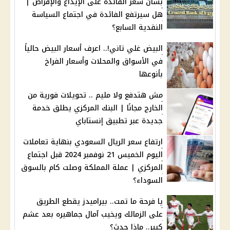
بشأن سعر الفائدة على الإيداع والإقراض |
هل سيرتفع الفائدة في اجتماع السياسة
النقدية السابع؟
البيض غلي تاني!.. اعرف أسعار البيض حالياً
في الأسواق والمحلات وأسعار الفراخ
بأنوعها
مش هتدفع ولا مليم .. تحويلات فورية من
الخارج مجانًا | البنك المركزي يطلق خدمة
جديدة عبر تطبيق إنستاباي
ارتفاع سعر الريال السعودي بنهاية تعاملات
اليوم الخميس 21 نوفمبر 2024 قبل اجتماع
المركزي | عملة المملكة وصلت كام بالسوق
السوداء؟
يا فرحة ما تمت.. بيراميدز يقطع الطريق
على الزمالك ويخيب آمال جماهيره بعد عشم
كبير.. ماذا حدث؟