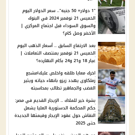
"1 دولار= 50 جنيه".. سعر الدولار اليوم
الخميس 21 نوفمبر 2024 في البنوك
والسوق السوداء قبل اجتماع المركزي |
الأخضر وصل كام؟
بعد الارتفاع السابق .. أسعار الذهب اليوم
الخميس 21 نوفمبر بمنتصف التعاملات |
عيار 18 و21 و24 بكام النهارده؟
اخرك معايا طلقه واخلص عليك!مشجع
زملكاوى يهدد زيزو بانهاء حياته ويثير
الغضب والجماهير تطالب بمحاسبته
بشرة خير للملاك .. الإيجار القديم في مصر:
حكم المحكمة الدستورية العليا يشعل
النقاش حول عقود الإيجار وقيمتها الجديدة
حتى 2025