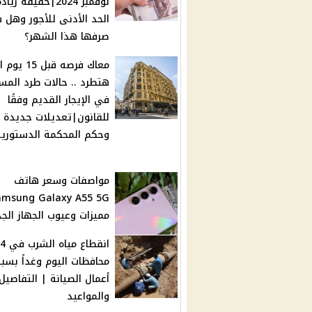
نوفمبر 2024|حقيقة زياد
الحد الأدنى للأجور وهل 
صرفها هذا الشهر؟
معاك فرصه قبل 15 يو
هتطرد .. حالات طرد المست
في الإيجار القديم وفقًا
للقانون|تعديلات جديدة
وحكم المحكمة الدستورية
مواصفات وسعر هاتف
مميزات وعيوب الجهاز الج
انقطاع مياه الشرب في 4
محافظات اليوم وغداً بسب
أعمال الصيانة | التفاصيل
والمواعيد