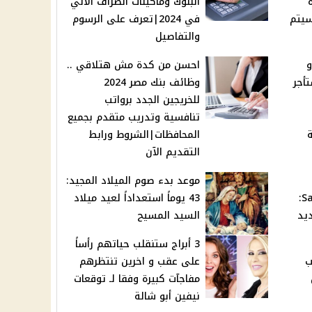
ة
البنوك وماكينات الصراف الآلي
سيتم
في 2024|تعرف على الرسوم
والتفاصيل
م او
احسن من كدة مش هتلاقي ..
أجر
وظائف بنك مصر 2024
للخريجين الجدد برواتب
تنافسية وتدريب متقدم بجميع
المحافظات|الشروط ورابط
التقديم الآن
موعد بدء صوم الميلاد المجيد:
Samsung Galaxy A55 5G:
43 يوماً استعداداً لعيد ميلاد
ديد
السيد المسيح
3 أبراج ستنقلب حياتهم رأساً
ب
على عقب و اخرين تنتظرهم
مفاجآت كبيرة وفقا لـ توقعات
نيفين أبو شالة