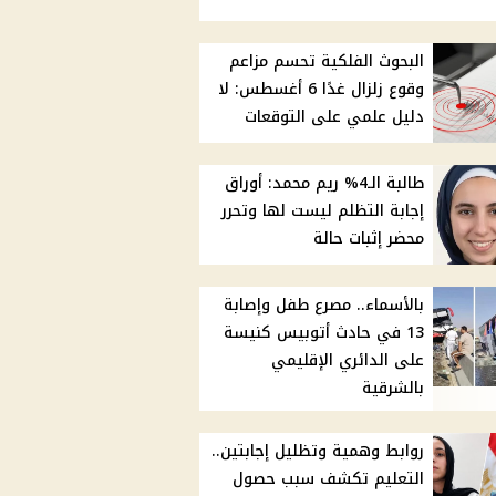
البحوث الفلكية تحسم مزاعم
وقوع زلزال غدًا 6 أغسطس: لا
دليل علمي على التوقعات
طالبة الـ4% ريم محمد: أوراق
إجابة التظلم ليست لها وتحرر
محضر إثبات حالة
بالأسماء.. مصرع طفل وإصابة
13 في حادث أتوبيس كنيسة
على الدائري الإقليمي
بالشرقية
روابط وهمية وتظليل إجابتين..
التعليم تكشف سبب حصول