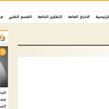
لرئيسية
الاخبار العامة
التقارير الخاصة
القسم الطبي
في
1
البح
مصر 
المد