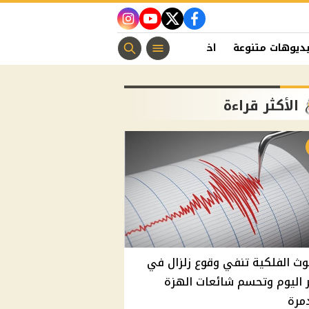
instagram
youtube
twitter
facebook
ديوهات متنوعة
اخبار الفن
منوعات مسيحية
اخبار الرياضة
الأكثر قراءة
وث الفلكية تنفي وقوع زلزال في
اليوم وتحسم شائعات الهزة
مرة