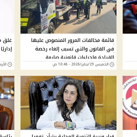
قائمة مخالفات المرور المنصوص عليها
غلق م
في القانون والتي تسبب إلغاء رخصة
إداريً
القيادة وإجراءات قانونية صارمة
الخميس 29/يناير/2026 - 10:46 ص
الأربعاء 07/يناير/
قرار وزيرة التنمية المحلية بشأن تفعيل
رئاسة 