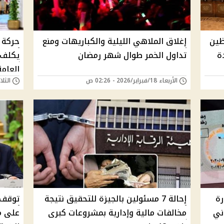
ظين
إغلاق الملاهي الليلية والكباريهات ومنع
حركة ت
ة
تداول الخمر طوال شهر رمضان
يكلف 
العامة
الأربعاء 18/فبراير/2026 - 02:26 ص
الثلاثاء 17/فبراير/
رة
إحالة 7 مسئولين بالجيزة للتحقيق نتيجة
توقف 
ني
مخالفات مالية وإدارية بمشروعات كبرى
على مخ