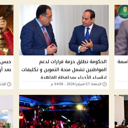
اسمة
الحكومة تطلق حزمة قرارات لدعم
حبس و
المواطنين تشمل منحة التموين و تكليفات
بعد أ
لرؤساء الأحياء بمحافظة القاهرة
الجمعة 27/فبراير/2026 - 04:08 م
الإثنين 23/فبراير/26