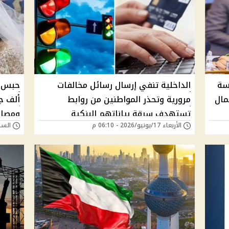
يسة
الداخلية تنفي إرسال رسائل مخالفات
مال
مرورية وتحذر المواطنين من روابط
ألف ج
تستهدف سرقة بياناتهم البنكية
ومصاد
الأربعاء 17/يونيو/2026 - 06:10 م
السبت 06/يونيو/026