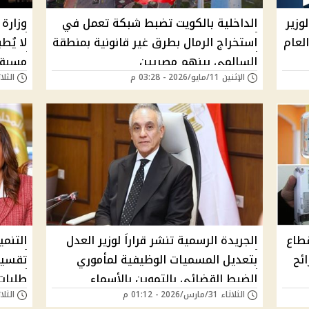
وزير
الداخلية بالكويت تضبط شبكة تعمل في
وزارة 
لعام
استخراج الرمال بطرق غير قانونية بمنطقة
لا يُط
السالمي بينهم مصريين
مسبقة
الإثنين 11/مايو/2026 - 03:28 م
الثلاثاء 28/أبريل/6
قطاع
الجريدة الرسمية تنشر قراراَ لوزير العدل
التنم
ئح
بتعديل المسميات الوظيفية لمأموري
تقسيط
الضبط القضائي بالتموين بالأسماء
طلبات 
الثلاثاء 31/مارس/2026 - 01:12 م
الثلاثاء 24/مارس/6