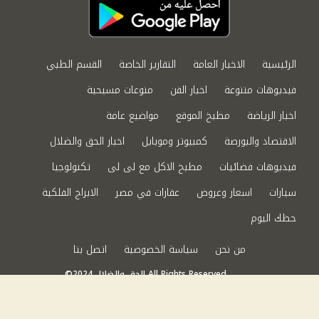
الرئيسية
الاخبار العامة
التقارير الخاصة
القسم الطبي
فيديوهات متنوعة
اخبار الفن
منوعات مسيحية
اخبار الرياضة
مطبخ الموقع
مواضيع عامة
الاقتصاد والبورصة
كمبيوتر وموبايل
اخبار الحق والضلال
فيديوهات فضائيات
مطبخ الاكل مع لى لى
تكنولوجيا
سيارات
اسعار وعروض
عقارات في مصر
الابراج الفلكية
حظك اليوم
من نحن
سياسة الخصوصية
اتصل بنا
©2024 الحق والضلال All Rights Reserved.
Powered by