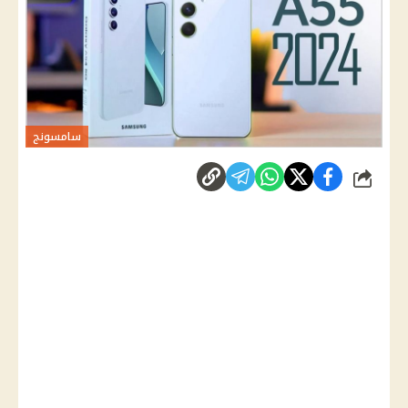
سامسونج
شارك