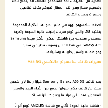
العديد من التقييمات أكد مستخدمو الهاتف أنه يتمتع بأداء
وتصميم ممتاز وفي هذا المقال نخبركم بكافة تفاصيل
ومميزات وعيوب الهاتف.
أحدثت سامسونج ثورة في عالم الهواتف الذكية المدعومة
بتقنية 5G، والتي توفر سرعات إنترنت عالية السرعة وتجربة
مستخدم متقدمة يبرز هاتفها الذكي الأكثر مبيعًا Samsung
Galaxy A55 في هذا المجال وسوف ننظر في سعره
ومواصفاته وأهم إيجابياته وسلبياته.
مميزات هاتف سامسونج جالاكسي A55 5G
يعد هاتف Samsung Galaxy A55 5G خيارًا رائعًا لأي شخص
يبحث عن هاتف ذكي متوازن يجمع بين الأداء الجيد والسعر
المعقول. فيما يلي مزاياها وعيوبها الرئيسية:
- شاشة عالية الجودة تأتي مع شاشة AMOLED توفر ألوانًا