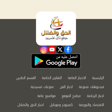
instagram
youtube
twitter
facebook
الرئيسية
الاخبار العامة
التقارير الخاصة
القسم الطبي
فيديوهات متنوعة
اخبار الفن
منوعات مسيحية
اخبار الرياضة
مطبخ الموقع
مواضيع عامة
الاقتصاد والبورصة
كمبيوتر وموبايل
اخبار الحق والضلال