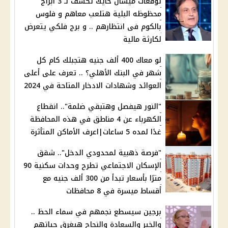
توقعات ميشال حايك تكشف لـ 3 أبراج
محظوظه البلية هتلعب معاهم و فلوس
بالكوم فى انتظارهم .. و برج فلكي يتعرض
لكارثة مالية
لو معاك 400 ألف جنيه هتجبلك كام كل
شهر في البنك الأهلي؟ .. تعرف على أعلى
العوائد وشهادات الادخار المتاحة في 2024
"النور هيفصل وهتبقي ضلمة".. انقطاع
الكهرباء عن 4 مناطق في هذه المحافظة
غدًا لمده 5 ساعات|اعرف الأماكن المتأثرة
"فرصة ذهبية لمحدودي الدخل".. شقق
الإسكان الاجتماعي تطرح وحدات سكنية 90
مترًا بأسعار تبدأ من 300 ألف جنيه مع
أقساط ميسرة في 8 محافظات
برجين سيسطع نجمهم في سماء الحظ ..
والخير والسعادة والنجاح هيغرق حياتهم