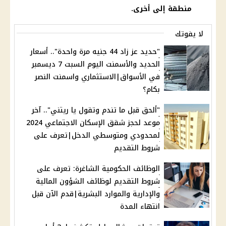
منطقة إلى أخرى.
لا يفوتك
"حديد عز زاد 44 جنيه مرة واحدة".. أسعار
الحديد والأسمنت اليوم السبت 7 ديسمبر
في الأسواق|الاستثماري واسمنت النصر
بكام؟
"ألحق قبل ما تندم وتقول يا ريتني".. آخر
موعد لحجز شقق الإسكان الاجتماعي 2024
لمحدودي ومتوسطي الدخل|تعرف على
شروط التقديم
الوظائف الحكومية الشاغرة: تعرف على
شروط التقديم لوظائف الشؤون المالية
والإدارية والموارد البشرية|قدم الآن قبل
انتهاء المدة