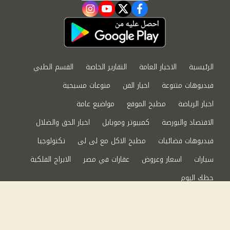
instagram
youtube
twitter
facebook
الرئيسية
الاخبار العامة
التقارير الخاصة
القسم الطبي
فيديوهات متنوعة
اخبار الفن
منوعات مسيحية
اخبار الرياضة
مطبخ الموقع
مواضيع عامة
الاقتصاد والبورصة
كمبيوتر وموبايل
اخبار الحق والضلال
فيديوهات فضائيات
مطبخ الاكل مع لى لى
تكنولوجيا
سيارات
اسعار وعروض
عقارات في مصر
الابراج الفلكية
حظك اليوم
من نحن
سياسة الخصوصية
اتصل بنا
©2024 الحق والضلال All Rights Reserved.