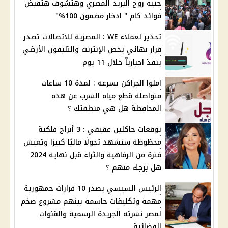
جنيه روح البريد المصري وهتشوف هتقبض
فوائد كام " ادخار مضمون 100%"
تحذير لعملاء WE : المصرية للاتصالات تصدر
قرار نهائي يخص الإنترنت والتليفون الأرضي
ينفذ اجبارياّ خلال 11 يوم
املوا الجراكن بسرعه : لمدة 10 ساعات
متواصلة قطع مياه الشرب عن هذه
المحافظة هل هي منطقتك ؟
توقعات جاكلين عقيقي : 3 أبراج فلكية
محظوظة ستشهد تحولًا ماليًا كبيرًا وتعيش
فترة من الرفاهية والثراء قبل نهاية 2024
هل برجك منهم ؟
الرئيس السيسي يصدر 10 قرارات جمهورية
مهمة وتكليفات حاسمة بينهم مشروع ضخم
لمصر نشرته الجريدة الرسمية والقنوات
الفضائية