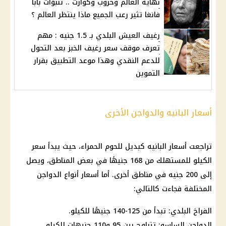
نهاية العالم وحروب وكوارث .. تنبؤات بابا
فانغا تثير رعب الجميع ماذا ينتظر العالم ؟
رغيف العيش البلدي بـ 1.5 جنيه : مهم
تعرف موقف سعر رغيف الخبز بعد التحول
للدعم النقدي وهذا موعد التطبيق بقرار
التموين
أسعار البانيه والدواجن الأخرى
تراجعت
أسعار
البانيه كبديل للحوم الحمراء، حيث يبدأ سعر
الكيلو للمستهلك من 168 جنيهًا في بعض المناطق، ويصل
إلى 200 جنيه في مناطق أخرى. أما
أسعار أنواع الدواجن
المختلفة فجاءت كالتالي:
الفراخ
البلدي: تبدأ من 125-140 جنيهًا للكيلو.
الدواجن
الساسو: تتراوح بين 95 و110 جنيهات للكيلو.