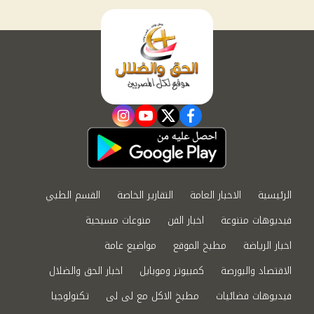
instagram
youtube
twitter
facebook
الرئيسية
الاخبار العامة
التقارير الخاصة
القسم الطبي
فيديوهات متنوعة
اخبار الفن
منوعات مسيحية
اخبار الرياضة
مطبخ الموقع
مواضيع عامة
الاقتصاد والبورصة
كمبيوتر وموبايل
اخبار الحق والضلال
فيديوهات فضائيات
مطبخ الاكل مع لى لى
تكنولوجيا