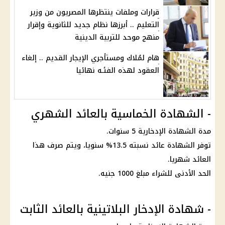
قرارات وملفات ينتظرها المصريون من وزير
التعليم .. أبرزها نظام جديد للثانوية وإقرار
منهج موحد للتربية الدينية
هام لمُلاك ومستأجري الإيجار القديم .. إلغاء
العقود لهذه الفئـه نهائيا
- الشهادة الخماسية بالعائد الشهري
مدة
الشهادة
الإدخارية 5 سنوات.
توفر
الشهادة
عائد
نسبته 13.5% سنويا، ويتم صرف هذا
العائد
شهريا.
الحد الأدنى للشراء مبلغ 1000 جنيه.
- شهادة الإدخار البلاتينية بالعائد الثابت