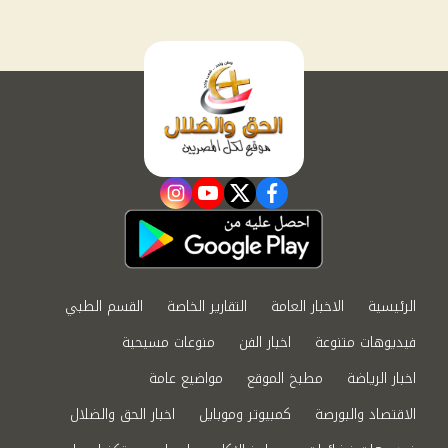
instagram
youtube
twitter
facebook
الرئيسية
الاخبار العامة
التقارير الخاصة
القسم الطبي
فيديوهات متنوعة
اخبار الفن
منوعات مسيحية
اخبار الرياضة
مطبخ الموقع
مواضيع عامة
الاقتصاد والبورصة
كمبيوتر وموبايل
اخبار الحق والضلال