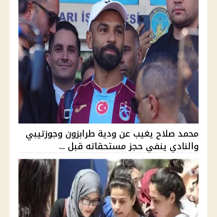
محمد صلاح يغيب عن ودية طرابزون وجوزتيبي
والنادي ينفي حجز مستحقاته قبل ...