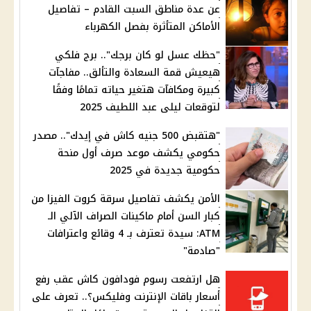
عن عدة مناطق السبت القادم – تفاصيل
الأماكن المتأثرة بفصل الكهرباء
"حظك عسل لو كان برجك".. برج فلكي
هيعيش قمة السعادة والتألق.. مفاجآت
كبيرة ومكافآت هتغير حياته تمامًا وفقًا
لتوقعات ليلى عبد اللطيف 2025
"هتقبض 500 جنيه كاش في إيدك".. مصدر
حكومي يكشف موعد صرف أول منحة
حكومية جديدة في 2025
الأمن يكشف تفاصيل سرقة كروت الفيزا من
كبار السن أمام ماكينات الصراف الآلي الـ
ATM: سيدة تعترف بـ 4 وقائع واعترافات
"صادمة"
هل ارتفعت رسوم فودافون كاش عقب رفع
أسعار باقات الإنترنت وفليكس؟.. تعرف على