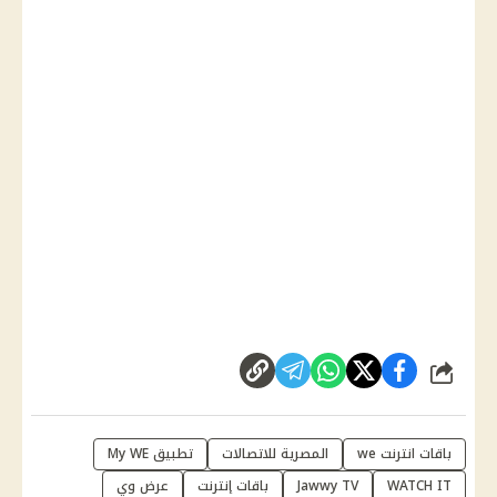
شارك
باقات انترنت we
المصرية للاتصالات
تطبيق My WE
WATCH IT
Jawwy TV
باقات إنترنت
عرض وي