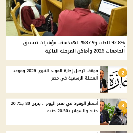
92.8% للطب و87.9% للهندسة.. مؤشرات تنسيق
الجامعات 2026 وأماكن المرحلة الثانية
موقف ترحيل إجازة المولد النبوي 2026 وموعد
2
العطلة الرسمية في مصر
أسعار الوقود في مصر اليوم .. بنزين 80 بـ20.75
3
جنيه والسولار بـ20.50 جنيه