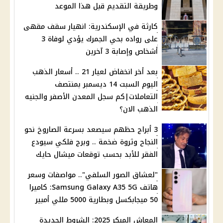
وطريقة التقديم قبل هذا الموعد
كارثة في الإسكندرية: انهيار سقف مقهى
على رواده بحي الجمرك يؤدي لوفاة 3
أشخاص وإصابة 3 آخرين
بعد أخر انخفاض لعيار 21 .. أسعار الذهب
اليوم السبت 14 ديسمبر بمنتصف
التعاملات|كم سجل المعدن الأصفر والجنيه
الذهب الان؟
3 أبراج حظهم سيصعد بسرعة الصاروخ نحو
النجاح وثروة ضخمة .. وبرج فلكي سيودع
الفقر للأبد بحسب توقعات ميشال حايك
"لعشاق الصور السلفي".. مواصفات وسعر
هاتف Samsung Galaxy A35 5G: كاميرا
50 ميجابكسل وبطارية 5000 مللي أمبير
المعاش المبكر 2025: الشروط الجديدة