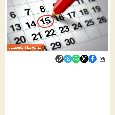
مفاجآة سارة للموظفين
شارك