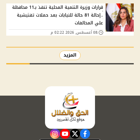
قرارات وزيرة التنمية المحلية تنفذ بـ11 محافظة
..إحالة 81 حالة للنيابات بعد حملات تفتيشية
علي المخالفات
08 أغسطس, 2026 02:22 م
المزيد
instagram
youtube
twitter
facebook