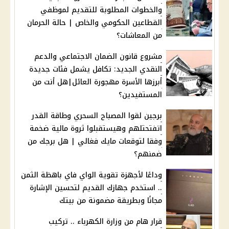
والخطوات المطلوبة للتقديم لموظفي
القطاعين الحكومي والخاص | حالة الحرمان
من المعاشات؟
مشروع قانون الضمان الاجتماعي والدعم
النقدي الجديد: تكافل يشمل فئات جديدة
أبرزها الأسرة مهجورة العائل|هل أنت من
المستفيدين؟
برجين لقوا المصباح السحري وطاقة القدر
اتفتحتلهم وهيستقبلوا ثروة مالية ضخمة
وفقا لتوقعات مايك فغالي | هل برجك من
ضمنهم؟
وداعًا لأجهزة تقوية الواي فاي باهظة الثمن
.. استخدم جهازك القديم لتحسين الإشارة
مجانًا وبطريقة مضمونة من بيتك
قرار هام من وزارة الكهرباء .. تركيب