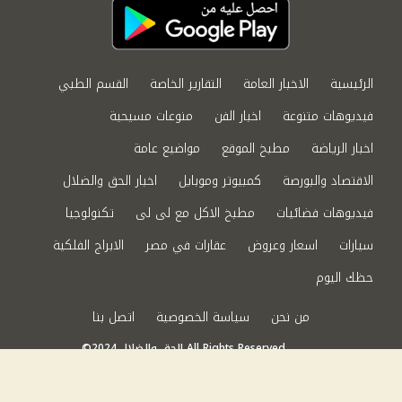
الرئيسية
الاخبار العامة
التقارير الخاصة
القسم الطبي
فيديوهات متنوعة
اخبار الفن
منوعات مسيحية
اخبار الرياضة
مطبخ الموقع
مواضيع عامة
الاقتصاد والبورصة
كمبيوتر وموبايل
اخبار الحق والضلال
فيديوهات فضائيات
مطبخ الاكل مع لى لى
تكنولوجيا
سيارات
اسعار وعروض
عقارات في مصر
الابراج الفلكية
حظك اليوم
من نحن
سياسة الخصوصية
اتصل بنا
©2024 الحق والضلال All Rights Reserved.
Powered by