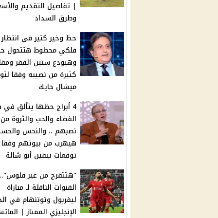
| تفاصيل التقديم والأسع
وطرق السداد
حظ وخير كتير فى انتظار 
فلكي محظوظ هتتحول حي
وهيودع سنين الفقر ومفا
كتيرة من نصيبه وفقا لتو
ميشال حايك
4 أبراج حظها يتألق في 
الفضاء والحب والثروة من
نصبهم .. والنحس والحسد
هيهرب من بيوتهم وفقا ل
توقعات نيفين أبو شالة
"هتتفرج من غير فلوس"..
القنوات الناقلة لـ مباراة
ليفربول وتوتنهام في ال
الإنجليزي الممتاز | المات