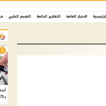
لرئيسية
الاخبار العامة
التقارير الخاصة
القسم الطبي
في
1
بـ20.75 جنيه والسولار بـ20.50 جنيه