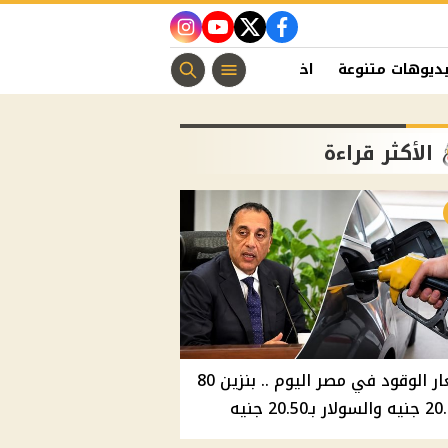
instagram
youtube
twitter
facebook
ديوهات متنوعة
اخبار الفن
منوعات مسيحية
اخبار الرياضة
الأكثر قراءة
أسعار الوقود في مصر اليوم .. بنزين 80