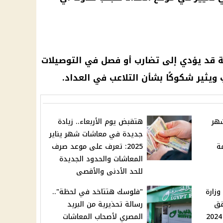
لية قد يؤدي إلى تضارب أو فصل في التوصيلات
ب ويثير شكوكًا بشأن التلاعب في العداد.
شهر
هتقبض يوم الأربعاء.. زيادة
جديدة في معاشات شهر يناير
ة
2025: تعرف على موعد صرف
المعاشات والحدود الجديدة
للحد الأدنى والأقصى
وزارة
"فلوسك هتتاخد في لحظة"..
قق
رسالة تحذيرية من البريد
دار مصر حتى 26 ديسمبر 2024
المصري لأصحاب المعاشات