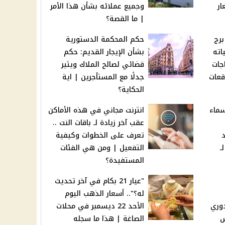
ار
وجميع عملائه بشأن هذا الأمر
| ما القصة؟
برج
حكم المحكمة الدستورية
اته
بشأن الإيجار القديم: حكم
جات
قضائي لصالح الملاك ويثير
قعات
جدلًا مع المستأجرين | اية
الحكاية؟
سماء
انترنت مجاني في هذه الأماكن
عقب آخر زيادة لـ باقات النت ..
تعرف على الخطوات وكيفية
ـ
التفعيل | ومن هي الفئات
المستفيدة؟
"عيار 21 بكام في آخر تحديث
له؟".. أسعار الذهب اليوم
دوري
الأحد 22 ديسمبر في محلات
ش
الصاغة | هذا ما سجله